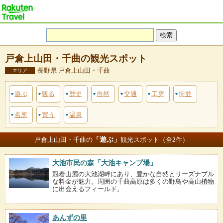
戸倉上山田・千曲の観光スポット
長野県 戸倉上山田・千曲
エリア
遊ぶ
観る
歴史
自然
交通
工房
街並
名所
買う
温泉
「遊ぶ」
戸倉上山田・千曲の
観光スポット（全2件）
大池市民の森「大池キャンプ場」
冠着山麓の大池湖畔にあり、豊かな自然とリーズナブル
な料金が魅力。周囲の千曲高原は多くの野鳥や高山植物
に出会えるフィールド。
あんずの里