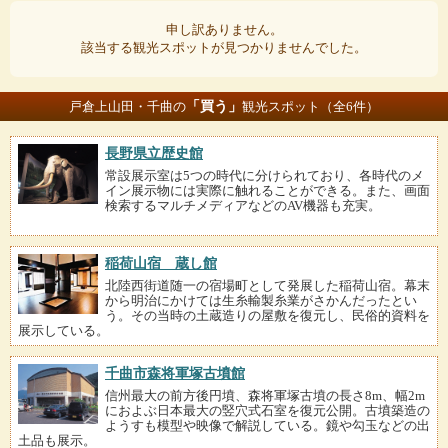
申し訳ありません。
該当する観光スポットが見つかりませんでした。
「買う」
戸倉上山田・千曲の
観光スポット（全6件）
長野県立歴史館
常設展示室は5つの時代に分けられており、各時代のメ
イン展示物には実際に触れることができる。また、画面
検索するマルチメディアなどのAV機器も充実。
稲荷山宿 蔵し館
北陸西街道随一の宿場町として発展した稲荷山宿。幕末
から明治にかけては生糸輸製糸業がさかんだったとい
う。その当時の土蔵造りの屋敷を復元し、民俗的資料を
展示している。
千曲市森将軍塚古墳館
信州最大の前方後円墳、森将軍塚古墳の長さ8m、幅2m
におよぶ日本最大の竪穴式石室を復元公開。古墳築造の
ようすも模型や映像で解説している。鏡や勾玉などの出
土品も展示。