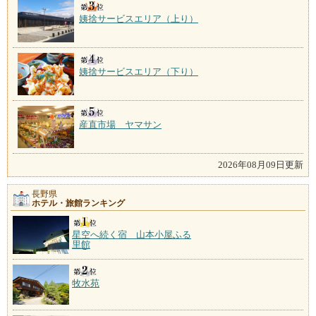
姨捨サービスエリア（上り）
姨捨サービスエリア（下り）
産直市場 ヤマサン
2026年08月09日更新
長野県
ホテル・旅館ランキング
星空へ続く宿 山本小屋ふる
里館
牧水苑