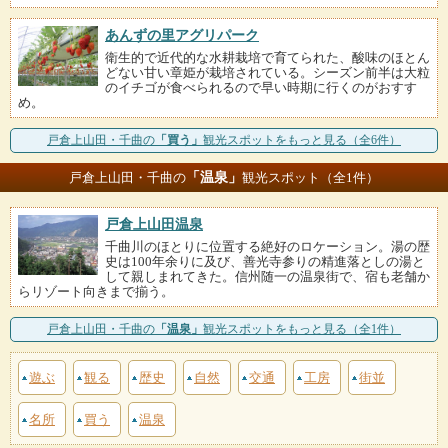
あんずの里アグリパーク
衛生的で近代的な水耕栽培で育てられた、酸味のほとん
どない甘い章姫が栽培されている。シーズン前半は大粒
のイチゴが食べられるので早い時期に行くのがおすす
め。
戸倉上山田・千曲の
「買う」
観光スポットをもっと見る（全6件）
「温泉」
戸倉上山田・千曲の
観光スポット（全1件）
戸倉上山田温泉
千曲川のほとりに位置する絶好のロケーション。湯の歴
史は100年余りに及び、善光寺参りの精進落としの湯と
して親しまれてきた。信州随一の温泉街で、宿も老舗か
らリゾート向きまで揃う。
戸倉上山田・千曲の
「温泉」
観光スポットをもっと見る（全1件）
遊ぶ
観る
歴史
自然
交通
工房
街並
名所
買う
温泉