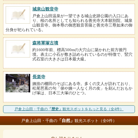
城泉山観音寺
戸倉上山田温泉が一望できる城山史跡公園の入口にあ
り、桜の名所としても知られる善光寺大本願別院、城泉
山観音寺。御本尊の御恵観音菩薩と善光寺三尊如来の御
分身が祀られている。
森将軍塚古墳
約1600年前、標高500mの大穴山に築かれた前方後円
墳。表土に小石が敷き詰められているのが特徴で、竪穴
式石室の大きさは日本最大級。
長楽寺
姨捨の棚田のそばにある寺。多くの文人が訪れており、
松尾芭蕉の句「俤や姨一人なく月の友」を刻んだおもか
げ塚は、日本三大塚のひとつ。
戸倉上山田・千曲の
「歴史」
観光スポットをもっと見る（全4件）
「自然」
戸倉上山田・千曲の
観光スポット（全0件）