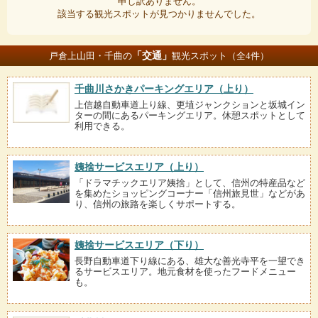
申し訳ありません。
該当する観光スポットが見つかりませんでした。
「交通」
戸倉上山田・千曲の
観光スポット（全4件）
千曲川さかきパーキングエリア（上り）
上信越自動車道上り線、更埴ジャンクションと坂城イン
ターの間にあるパーキングエリア。休憩スポットとして
利用できる。
姨捨サービスエリア（上り）
「ドラマチックエリア姨捨」として、信州の特産品など
を集めたショッピングコーナー「信州旅見世」などがあ
り、信州の旅路を楽しくサポートする。
姨捨サービスエリア（下り）
長野自動車道下り線にある、雄大な善光寺平を一望でき
るサービスエリア。地元食材を使ったフードメニュー
も。