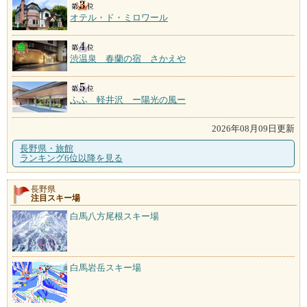
オテル・ド・ミロワール
渋温泉 春蘭の宿 さかえや
ふふ 軽井沢 ー陽光の風ー
2026年08月09日更新
長野県・旅館
ランキング6位以降を見る
長野県
注目スキー場
白馬八方尾根スキー場
白馬岩岳スキー場