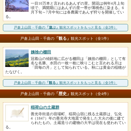
一目10万本と言われるあんずの里。開花は例年4月上旬
頃で、満開期にはあんずの里一帯が薄桃色に染まる。6
月下旬～7月中旬には各農園であんず狩りを開催してい
る。
戸倉上山田・千曲の
「遊ぶ」
観光スポットをもっと見る（全2件）
「観る」
戸倉上山田・千曲の
観光スポット（全1件）
姨捨の棚田
冠着山の傾斜地に広がる棚田は「姨捨の棚田」として有
名な名勝。水田の一枚一枚に映りこむと言われる月は
「田毎の月」として知られている。秋には黄金の稲穂が
たなびく。
戸倉上山田・千曲の
「観る」
観光スポットをもっと見る（全1件）
「歴史」
戸倉上山田・千曲の
観光スポット（全4件）
稲荷山の土蔵群
善光寺街道の宿場町、稲荷山宿に残る土蔵群は、弘化
4（1847）年の善光寺大地震で発生した大火の後に建て
られたもの。土蔵造りの建物の大半は現在も使われてい
る。