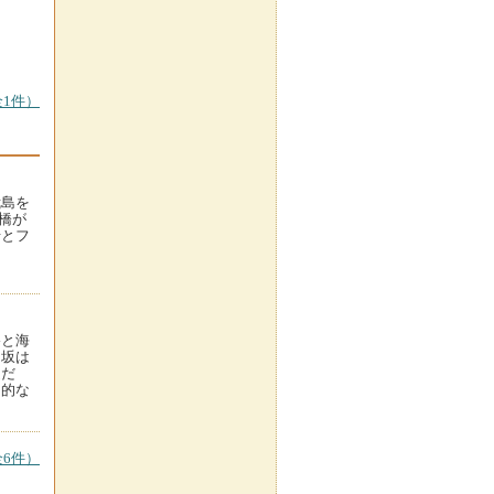
1件）
我島を
プ橋が
船とフ
路と海
田坂は
道だ
力的な
6件）