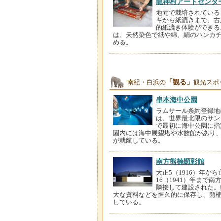
龍神村アートセンタ
地元で栽培されている
ギから紙漉きまで、古
的紙漉き体験ができる
は、天然染色で紙や綿、絹のハンカ
める。
「観る」
南紀・白浜の
観光スポ
串本海中公園
ラムサール条約登録地
は、世界最北限のサン
で最初に海中公園に指
園内には海中展望塔や水族館があり
が就航している。
南方熊楠顕彰館
大正5（1916）年か
16（1941）年まで
隣接して建設された。
大な資料などを恒久的に保存し、熊
している。