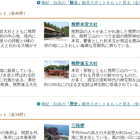
南紀・白浜の
「観る」
観光スポットをもっと見る（全1
ット（全40件）
熊野本宮大社
宮大社とともに熊野
熊野詣の人々があこがれ旅した熊野
仰の中心地。境内に
社。熊野三山の一つで全国の熊野神
塗りの拝殿と6棟の
本宮。鬱蒼とした杉木立が周辺を囲
植えと伝わる大楠がそ
仰の地にふさわしい厳粛な雰囲気に満ちている。
熊野速玉大社
端に鎮座している。
本宮・那智とともに熊野三山の一つ
とびき岩と呼ばれる巨
はいずれも丹塗りの鮮やかなものだ
に社殿がある。勇壮
が多く、国宝の室町時代の神宝類を
の祭典。熊野速玉大社
約1200点にのぼる文化財は神宝館に収蔵されている
南紀・白浜の
「歴史」
観光スポットをもっと見る（全4
ット（全34件）
三段壁
砂の海岸は、関西を代
平均50mの高さの大岩壁が約2kmにわ
。海岸には水着着用
海に突き出している。風の強い日に