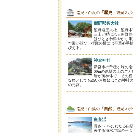
「歴史」
南紀・白浜の
観光スポ
熊野那智大社
熊野速玉大社、熊野本
三山と呼ばれる熊野信
はひときわ鮮やかな朱
本殿が並び、拝殿の横には平重盛手
びえる。
神倉神社
新宮市の千穂ヶ峰の南
60mの絶壁の上のご
岩が御神体で、その横
な祭として名高いお燈祭はこの神社
の元宮。
「自然」
南紀・白浜の
観光スポ
白良浜
長さ620mにわたる白
表する海水浴場の一つ