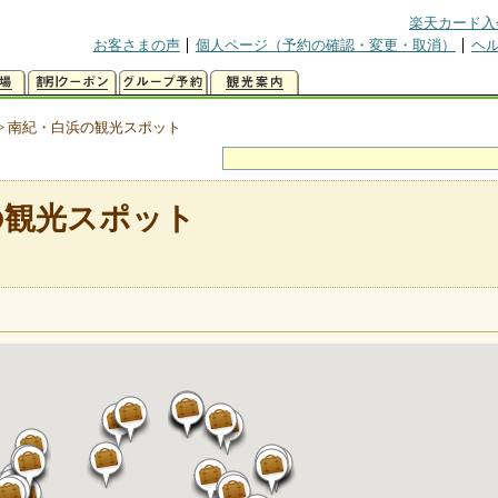
楽天カード入
お客さまの声
個人ページ（予約の確認・変更・取消）
ヘ
>
南紀・白浜の観光スポット
の観光スポット