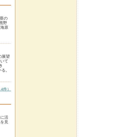
白亜の
熊野
大海原
の展望
描いて
き
いる。
4件）
際に活
丸を見