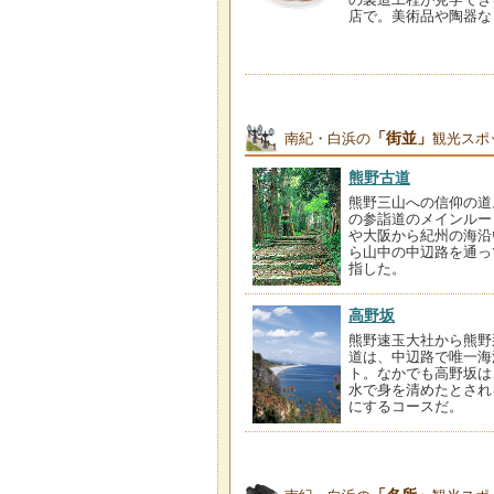
店で。美術品や陶器な
「街並」
南紀・白浜の
観光スポ
熊野古道
熊野三山への信仰の道
の参詣道のメインルー
や大阪から紀州の海沿
ら山中の中辺路を通っ
指した。
高野坂
熊野速玉大社から熊野
道は、中辺路で唯一海
ト。なかでも高野坂は
水で身を清めたとされ
にするコースだ。