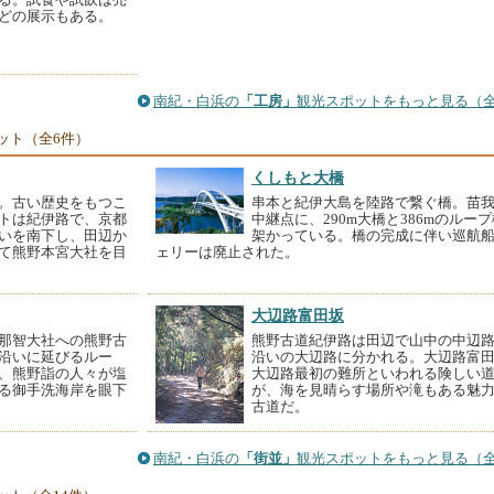
どの展示もある。
南紀・白浜の
「工房」
観光スポットをもっと見る（全
ット（全6件）
くしもと大橋
。古い歴史をもつこ
串本と紀伊大島を陸路で繋ぐ橋。苗
トは紀伊路で、京都
中継点に、290m大橋と386mのルー
いを南下し、田辺か
架かっている。橋の完成に伴い巡航
て熊野本宮大社を目
ェリーは廃止された。
大辺路富田坂
那智大社への熊野古
熊野古道紀伊路は田辺で山中の中辺
沿いに延びるルー
沿いの大辺路に分かれる。大辺路富
、熊野詣の人々が塩
大辺路最初の難所といわれる険しい
る御手洗海岸を眼下
が、海を見晴らす場所や滝もある魅
古道だ。
南紀・白浜の
「街並」
観光スポットをもっと見る（全