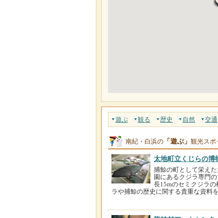
遊ぶ
観る
歴史
自然
交通
「遊ぶ」
南紀・白浜の
観光スポ
太地町立くじらの博
捕鯨の町として栄えた
園にあるクジラ専門の
長15mのセミクジラ
ラや捕鯨の歴史に関する貴重な資料