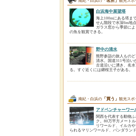
「名所」
南紀・白浜の
観光スポ
白浜海中展望塔
海上100mにある塔ま
せん階段で水深6m地
ガラス窓から季節によ
の魚を観賞できる。
野中の清水
熊野参詣の旅人ものど
清水。国道311号沿
古道沿いに湧き、名水
る。すぐ近くには継桜王子がある。
「買う」
南紀・白浜の
観光スポ
アドベンチャーワー
関西を代表する動物ふ
ク。80万平方メート
リワールド、イルカや
られるマリンワールド、パンダラン