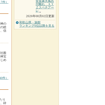
全室露天風呂
7件）
付離れ ＸＹ
Ｚスペチアー
レ
2026年08月02日更新
和歌山県・旅館
の神の
ランキング6位以降を見る
社の総
み、信
。社殿
。神宝
はじめ
。
0件）
たり
は、砕