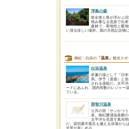
浮島の森
島全体と島が浮かぶ沼
積み重なる泥炭で出来
森林で、寒地性と暖地
い茂る珍しい場所。国の天然記念物
「温泉」
南紀・白浜の
観光スポ
白浜温泉
牟婁の湯として『日本
馬、伊予（道後）と並
される湯処だ。太平洋
ードにあふれ、国内有数のレジャー
ている。
那智川温泉
公共の宿「サンかつう
泉。南紀勝浦温泉郷の
太平洋を見渡す風光明
だ。貸切露天風呂も備える浴場から
光景が楽しめる。