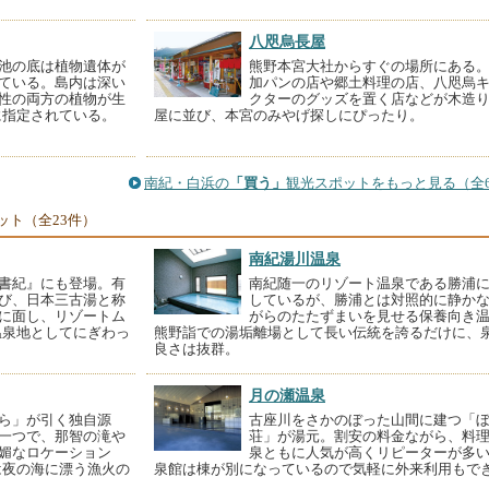
八咫烏長屋
池の底は植物遺体が
熊野本宮大社からすぐの場所にある
ている。島内は深い
加パンの店や郷土料理の店、八咫烏
性の両方の植物が生
クターのグッズを置く店などが木造
に指定されている。
屋に並び、本宮のみやげ探しにぴったり。
南紀・白浜の
「買う」
観光スポットをもっと見る（全6
ット（全23件）
南紀湯川温泉
書紀』にも登場。有
南紀随一のリゾート温泉である勝浦
び、日本三古湯と称
しているが、勝浦とは対照的に静か
に面し、リゾートム
がらのたたずまいを見せる保養向き
温泉地としてにぎわっ
熊野詣での湯垢離場として長い伝統を誇るだけに、
良さは抜群。
月の瀬温泉
ら」が引く独自源
古座川をさかのぼった山間に建つ「
一つで、那智の滝や
荘」が湯元。割安の料金ながら、料
媚なロケーション
泉ともに人気が高くリピーターが多
は夜の海に漂う漁火の
泉館は棟が別になっているので気軽に外来利用もで