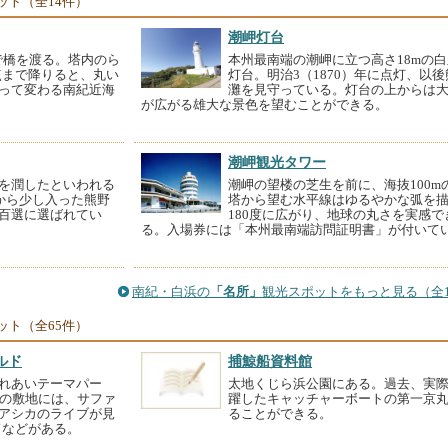
ット（全14件）
潮岬灯台
で橋を渡る。塔内のら
本州最南端の潮岬に立つ高さ18mの
点まで降りると、丸い
灯台。明治3（1870）年に点灯、以後
って変わる南紀近海
灘を見守っている。灯台の上からは
が広がる雄大な景色を望むことができる。
潮岬観光タワー
を潤したといわれる
潮岬の望楼の芝生を前に、海抜100m
いから少し入った熊野
塔から望む水平線はゆるやかな弧を
百選に選ばれてい
180度に広がり、地球の丸さを実感で
る。入場券には「本州最南端訪問証明書」が付いて
南紀・白浜の
「名所」
観光スポットをもっと見る（全1
ット（全65件）
ルド
捕鯨船資料館
れあいテーマパー
太地くじら浜公園にある。過去、実
ルの敷地には、サファ
躍したキャッチャーボートの第一京
アシカのライブが見
ることができる。
ドなどがある。