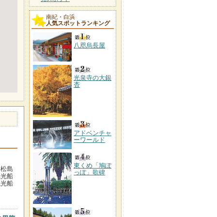
南紀・白浜
人気スポットランキング
八咫烏長屋
光泉寺の大銀
杏
アドベンチャ
ーワールド
東くめ「鳩ぽ
ノ松島
っぽ」歌碑
観光船
観光船
。