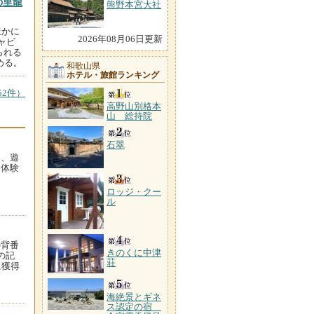
の里龍
熊野本宮大社
ほかに
2026年08月06日更新
ャビ
られる
める。
和歌山県
ホテル・旅館ランキング
2件）
高野山別格本
山 総持院
石翠
た、遊
。体験
ロッジ・クー
ル
の背番
きのくに中津
の記
荘
に獲得
海絶景とギネ
ス認定の宿