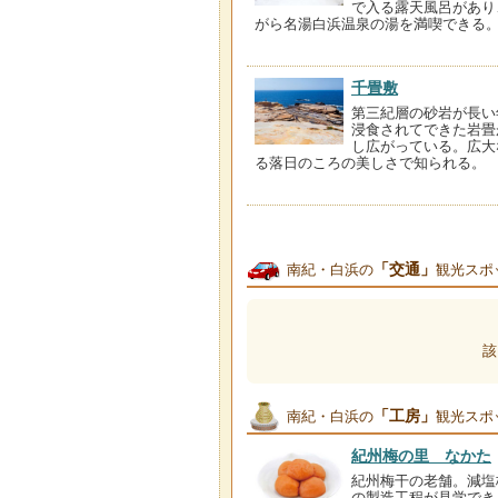
で入る露天風呂があり
がら名湯白浜温泉の湯を満喫できる
千畳敷
第三紀層の砂岩が長い
浸食されてできた岩畳
し広がっている。広大
る落日のころの美しさで知られる。
「交通」
南紀・白浜の
観光スポ
該
「工房」
南紀・白浜の
観光スポ
紀州梅の里 なかた
紀州梅干の老舗。減塩
の製造工程が見学でき