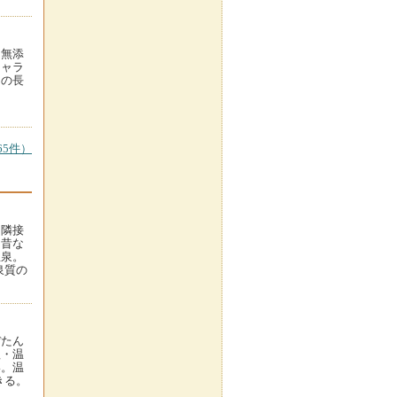
。無添
キャラ
りの長
5件）
に隣接
な昔な
温泉。
泉質の
ぼたん
理・温
い。温
きる。