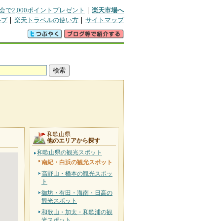
会で2,000ポイントプレゼント
楽天市場へ
ルプ
楽天トラベルの使い方
サイトマップ
和歌山県
他のエリアから探す
和歌山県の観光スポット
南紀・白浜の観光スポット
高野山・橋本の観光スポッ
ト
御坊・有田・海南・日高の
観光スポット
和歌山・加太・和歌浦の観
光スポット