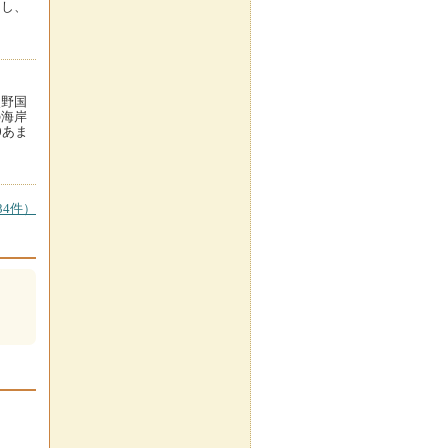
なし、
熊野国
の海岸
0あま
4件）