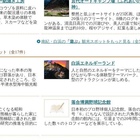
ー紙漉き工房
宮代オートキャンプ場（ふれあい
神）
コウゾを原料に皮ハ
来の製法通りの本格
整然と並ぶオートサイトが25区画、
。草木染め体験で
20張りのフリーサイト、8棟のログキ
チ、スカーフなどを染
ンがある。清流日高川での川遊びや、美人の湯で知
龍神温泉までは約10分。桜やアジサイ、紅葉も楽し
南紀・白浜の
「遊ぶ」
観光スポットをもっと見る（全5
ット（全17件）
白浜エネルギーランド
になった串本の海
人と自然のエネルギーをテーマにし
ゴ群落があり、日本
びながら学べる体験型テーマパーク
定されたところ。公
型のアトラクションが楽しめる。
、半潜水型海中観光船
落合博満野球記念館
ら亡くなる昭和
日本初のプロ野球個人記念館。落合
南方熊楠が暮らした家に
号「6」にちなんで設計された六角形
熊楠邸に遺された膨
念館の館内には、引退までの20年間
楠研究の推進を目的に
した数々のトロフィーなどを展示している。