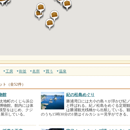
工房
街並
名所
買う
温泉
ット（全52件）
物館
紀の松島めぐり
太地町のくじら浜公
勝浦湾口には大小の島々が浮かび紀
博物館。館内には体
と呼ばれる。紀ノ松島をめぐる定期
の模型をはじめ、クジ
は勝浦観光桟橋から出航している。
を展示している。
のうち15時30分の1便はイルカショー見学ができる