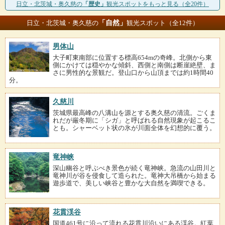
日立・北茨城・奥久慈の
「歴史」
観光スポットをもっと見る（全20件）
「自然」
日立・北茨城・奥久慈の
観光スポット（全12件）
男体山
大子町東南部に位置する標高654mの奇峰。北側から東
側にかけては穏やかな傾斜、西側と南側は断崖絶壁、ま
さに男性的な景観だ。登山口から山頂までは約1時間40
分。
久慈川
茨城県最高峰の八溝山を源とする奥久慈の清流。ごくま
れだが厳冬期に「シガ」と呼ばれる自然現象が起こるこ
とも。シャーベット状の氷が川面全体を幻想的に覆う。
竜神峡
深山幽谷と呼ぶべき景色が続く竜神峡。急流の山田川と
竜神川が谷を侵食して造られた。竜神大吊橋から始まる
遊歩道で、美しい峡谷と豊かな大自然を満喫できる。
花貫渓谷
国道461号に沿って流れる花貫川沿いにある渓谷。紅葉