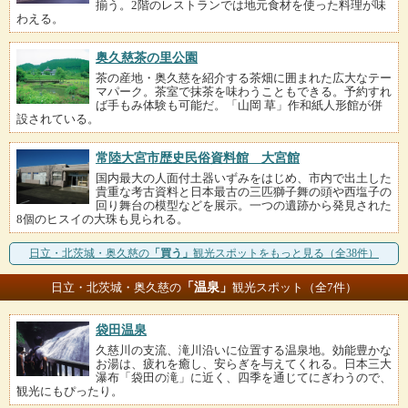
揃う。2階のレストランでは地元食材を使った料理が味
わえる。
奥久慈茶の里公園
茶の産地・奥久慈を紹介する茶畑に囲まれた広大なテー
マパーク。茶室で抹茶を味わうこともできる。予約すれ
ば手もみ体験も可能だ。「山岡 草」作和紙人形館が併
設されている。
常陸大宮市歴史民俗資料館 大宮館
国内最大の人面付土器いずみをはじめ、市内で出土した
貴重な考古資料と日本最古の三匹獅子舞の頭や西塩子の
回り舞台の模型などを展示。一つの遺跡から発見された
8個のヒスイの大珠も見られる。
日立・北茨城・奥久慈の
「買う」
観光スポットをもっと見る（全38件）
「温泉」
日立・北茨城・奥久慈の
観光スポット（全7件）
袋田温泉
久慈川の支流、滝川沿いに位置する温泉地。効能豊かな
お湯は、疲れを癒し、安らぎを与えてくれる。日本三大
瀑布「袋田の滝」に近く、四季を通じてにぎわうので、
観光にもぴったり。