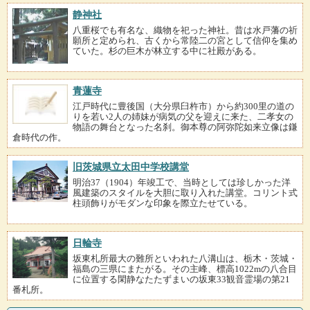
静神社
八重桜でも有名な、織物を祀った神社。昔は水戸藩の祈
願所と定められ、古くから常陸二の宮として信仰を集め
ていた。杉の巨木が林立する中に社殿がある。
青蓮寺
江戸時代に豊後国（大分県臼杵市）から約300里の道の
りを若い2人の姉妹が病気の父を迎えに来た、二孝女の
物語の舞台となった名刹。御本尊の阿弥陀如来立像は鎌
倉時代の作。
旧茨城県立太田中学校講堂
明治37（1904）年竣工で、当時としては珍しかった洋
風建築のスタイルを大胆に取り入れた講堂。コリント式
柱頭飾りがモダンな印象を際立たせている。
日輪寺
坂東札所最大の難所といわれた八溝山は、栃木・茨城・
福島の三県にまたがる。その主峰、標高1022mの八合目
に位置する閑静なたたずまいの坂東33観音霊場の第21
番札所。