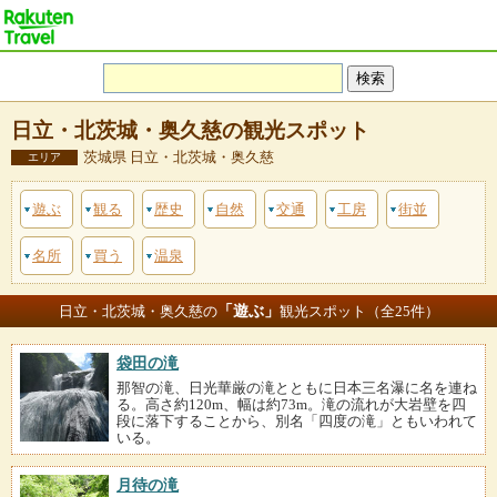
日立・北茨城・奥久慈の観光スポット
茨城県 日立・北茨城・奥久慈
エリア
遊ぶ
観る
歴史
自然
交通
工房
街並
名所
買う
温泉
「遊ぶ」
日立・北茨城・奥久慈の
観光スポット（全25件）
袋田の滝
那智の滝、日光華厳の滝とともに日本三名瀑に名を連ね
る。高さ約120m、幅は約73m。滝の流れが大岩壁を四
段に落下することから、別名「四度の滝」ともいわれて
いる。
月待の滝