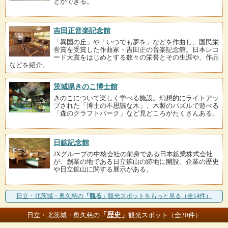
とができる。
吉田正音楽記念館
「異国の丘」や「いつでも夢を」などを作曲し、国民栄
誉賞を受賞した作曲家・吉田正の音楽記念館。日本レコ
ード大賞をはじめとする数々の栄誉とその生涯や、作品
などを紹介。
茨城県きのこ博士館
きのこについて楽しく学べる施設。幻想的にライトアッ
プされた「博士の不思議な木」、木製のパズルで遊べる
「森のクラフトパーク」など見どころがたくさんある。
日鉱記念館
JXグループの中核会社の前身である日本鉱業株式会社
が、創業の地である日立鉱山の跡地に開設。企業の歴史
や日立鉱山に関する展示がある。
日立・北茨城・奥久慈の
「観る」
観光スポットをもっと見る（全14件）
「歴史」
日立・北茨城・奥久慈の
観光スポット（全20件）