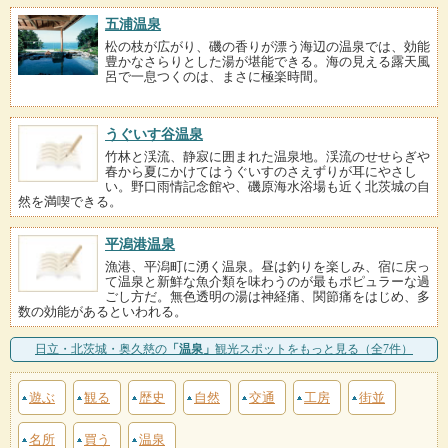
五浦温泉
松の枝が広がり、磯の香りが漂う海辺の温泉では、効能
豊かなさらりとした湯が堪能できる。海の見える露天風
呂で一息つくのは、まさに極楽時間。
うぐいす谷温泉
竹林と渓流、静寂に囲まれた温泉地。渓流のせせらぎや
春から夏にかけてはうぐいすのさえずりが耳にやさし
い。野口雨情記念館や、磯原海水浴場も近く北茨城の自
然を満喫できる。
平潟港温泉
漁港、平潟町に湧く温泉。昼は釣りを楽しみ、宿に戻っ
て温泉と新鮮な魚介類を味わうのが最もポピュラーな過
ごし方だ。無色透明の湯は神経痛、関節痛をはじめ、多
数の効能があるといわれる。
日立・北茨城・奥久慈の
「温泉」
観光スポットをもっと見る（全7件）
遊ぶ
観る
歴史
自然
交通
工房
街並
名所
買う
温泉