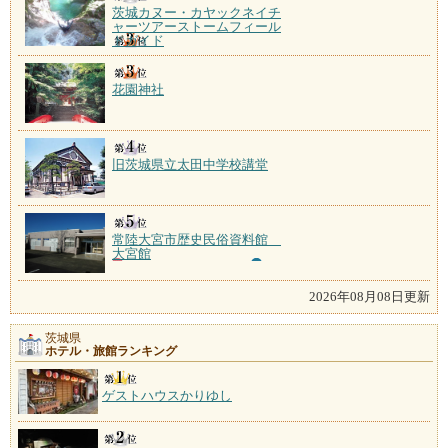
茨城カヌー・カヤックネイチ
ャーツアーストームフィール
ドガイド
花園神社
旧茨城県立太田中学校講堂
常陸大宮市歴史民俗資料館
大宮館
2026年08月08日更新
茨城県
ホテル・旅館ランキング
ゲストハウスかりゆし