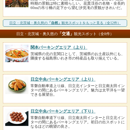
時期の景観は特に素晴らしい。花貫渓谷の名物・全長約
60mの吊り橋の足下から望む汐見滝の景観がきれいだ。
日立・北茨城・奥久慈の
「自然」
観光スポットをもっと見る（全12件）
「交通」
日立・北茨城・奥久慈の
観光スポット（全8件）
関本パーキングエリア（上り）
茨城県の北の玄関口として、茨城県のお土産以外にも、
隣接する福島県いわき市の特産品も取り揃えている。
日立中央パーキングエリア（上り）
常磐自動車道上り線、日立北インターと日立南太田イン
ターの間にあるパーキングエリア。魅力は太平洋を一望
できる展望台。
日立中央パーキングエリア（下り）
常磐自動車道下り線、日立南太田インターと日立北イン
ターの間にあるパーキングエリア。初日の出スポットに
なるほどの眺望の良さ。