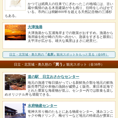
かつては紙商人の往来でにぎわったこの地域には、古い
蔵や風情のある木造建築が今も残り、往時をしのばせて
いる。市内には樹齢800年を超える天然記念物の三浦杉
もある。
大津漁港
大津漁港から五浦海岸までの散策がおすすめ。漁港から
海岸線を松が崎の方向へ向かい、急坂をすぎると眼前に
太平洋が広がる。雄大な風景はまさに絶景だ。
日立・北茨城・奥久慈の
「名所」
観光スポットをもっと見る（全6件）
「買う」
日立・北茨城・奥久慈の
観光スポット（全38件）
道の駅 日立おさかなセンター
地元の漁港で毎日揚がっている新鮮魚介類を地元の鮮魚
販売専門店や本物の漁師が威勢よく販売。東日本近海で
とれた豊富な海産物が並ぶ。センター内では飲食も楽し
めオリジナル丼も堪能できる。
水府物産センター
竜神大吊り橋のたもとにある物産センター。凍みコンニ
ャクや梅ドリンク、梅ゼリーなど地元の特産品が豊富に