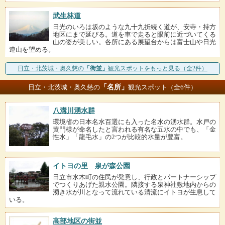
武生林道
日光のいろは坂のような九十九折続く道が、安寺・持方
地区にまで延びる。道を車で走ると眼前に近づいてくる
山の姿が美しい。各所にある展望台からは富士山や日光
連山を望める。
日立・北茨城・奥久慈の
「街並」
観光スポットをもっと見る（全2件）
「名所」
日立・北茨城・奥久慈の
観光スポット（全6件）
八溝川湧水群
環境省の日本名水百選にも入った名水の湧水群。水戸の
黄門様が命名したと言われる有名な五水の中でも、「金
性水」「龍毛水」の2つが比較的水量が豊富。
イトヨの里 泉が森公園
日立市水木町の住民が発意し、行政とパートナーシップ
でつくりあげた親水公園。隣接する泉神社敷地内からの
湧き水が川となって流れている清流にイトヨが生息して
いる。
高部地区の街並