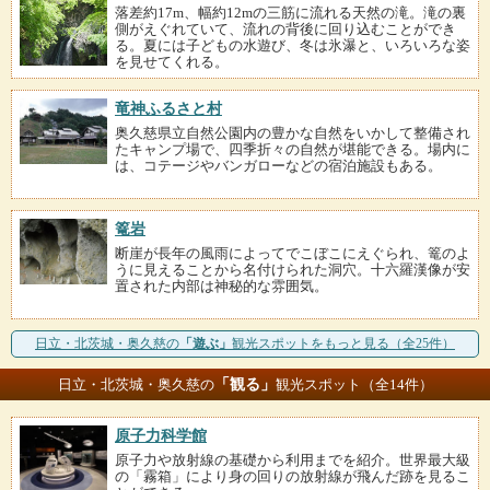
落差約17m、幅約12mの三筋に流れる天然の滝。滝の裏
側がえぐれていて、流れの背後に回り込むことができ
る。夏には子どもの水遊び、冬は氷瀑と、いろいろな姿
を見せてくれる。
竜神ふるさと村
奥久慈県立自然公園内の豊かな自然をいかして整備され
たキャンプ場で、四季折々の自然が堪能できる。場内に
は、コテージやバンガローなどの宿泊施設もある。
篭岩
断崖が長年の風雨によってでこぼこにえぐられ、篭のよ
うに見えることから名付けられた洞穴。十六羅漢像が安
置された内部は神秘的な雰囲気。
日立・北茨城・奥久慈の
「遊ぶ」
観光スポットをもっと見る（全25件）
「観る」
日立・北茨城・奥久慈の
観光スポット（全14件）
原子力科学館
原子力や放射線の基礎から利用までを紹介。世界最大級
の「霧箱」により身の回りの放射線が飛んだ跡を見るこ