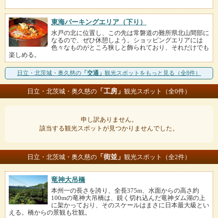
東海パーキングエリア（下り）
水戸の北に位置し、この先は常磐道の難所県北山間部に
なるので、ぜひ休憩しよう。ショッピングエリアには
色々なものがところ狭しと飾られており、それだけでも
楽しめる。
日立・北茨城・奥久慈の
「交通」
観光スポットをもっと見る（全8件）
「工房」
日立・北茨城・奥久慈の
観光スポット（全0件）
申し訳ありません。
該当する観光スポットが見つかりませんでした。
「街並」
日立・北茨城・奥久慈の
観光スポット（全2件）
竜神大吊橋
本州一の長さを誇り、全長375m、水面からの高さ約
100mの竜神大吊橋は、鋭く切れ込んだ竜神ダム湖の上
に架かっており、そのスケールはまさに日本最大級とい
える。橋からの景観も壮観。