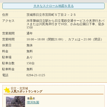
大きなスクロール地図
を見る
住所
茨城県日立市宮田町５丁目２－２５
アクセス
JR常磐線日立駅から日立電鉄交通サービス小木津行きバ
スまたは川尻海岸行きで10分、かみね公園口下車、徒歩
15分
営業期間
通年
営業時間
10:00～18:00（閉館21:00）、カフェは～21:00（閉店）
休業日
無休
料金
無料
駐車場
あり
駐車台数
150台
駐車料金
無料
電話
0294-21-1125
日立・北茨城
人気スポットランキング
増渕魚園