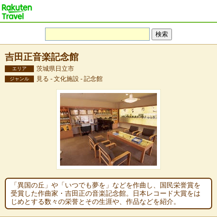
吉田正音楽記念館
茨城県日立市
エリア
見る - 文化施設 - 記念館
ジャンル
「異国の丘」や「いつでも夢を」などを作曲し、国民栄誉賞を
受賞した作曲家・吉田正の音楽記念館。日本レコード大賞をは
じめとする数々の栄誉とその生涯や、作品などを紹介。