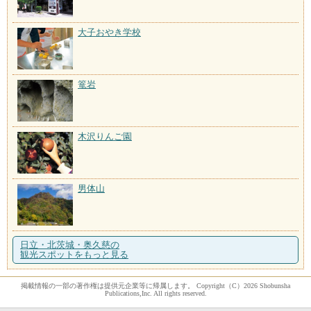
大子おやき学校
篭岩
木沢りんご園
男体山
日立・北茨城・奥久慈の
観光スポットをもっと見る
掲載情報の一部の著作権は提供元企業等に帰属します。 Copyright（C）2026 Shobunsha
Publications,Inc. All rights reserved.