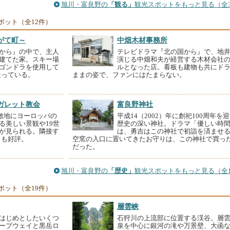
旭川・富良野の
「観る」
観光スポットをもっと見る（全3
ポット（全12件）
がて町～
中畑木材事務所
から』の中で、主人
テレビドラマ『北の国から』で、地
建てた家。スキー場
演じる中畑和夫が経営する木材会社
ゴンドラを使用して
ルとなった店。看板も建物も共にド
造っている。
ままの姿で、ファンにはたまらない。
ガレット教会
富良野神社
た敷地にヨーロッパの
平成14（2002）年に創祀100周年を
る美しい景観や19世
歴史の深い神社。ドラマ「優しい時
が見られる。隣接す
は、勇吉はこの神社で初詣を済ませ
』も好評。
空窯の入口に置いてきたお守りは、この神社で買っ
だった。
旭川・富良野の
「歴史」
観光スポットをもっと見る（全1
ポット（全19件）
層雲峡
はじめとしたいくつ
石狩川の上流部に位置する渓谷。層
ープウェイと黒岳ロ
泉を中心に銀河の滝や万景壁、大函