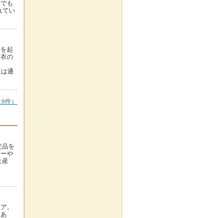
所でも
れてい
泉を起
羽衣の
道は通
9件）
定品を
キーや
土産
リア。
にあ