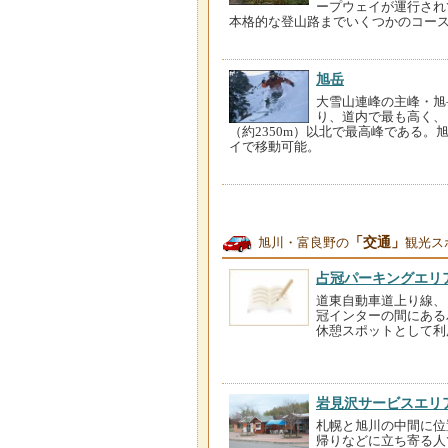
ープウェイが運行され
本格的な登山路までいくつかのコー
旭岳
大雪山連峰の主峰・旭岳
り、道内で最も高く、
（約2350m）以北で最高峰である。
イで移動可能。
「交通」
旭川・富良野の
観光ス
占冠パーキングエリ
道東自動車道上り線、
冠インターの間にある
休憩スポットとして利
岩見沢サービスエリ
札幌と旭川の中間に位
帰りなどに立ち寄る人