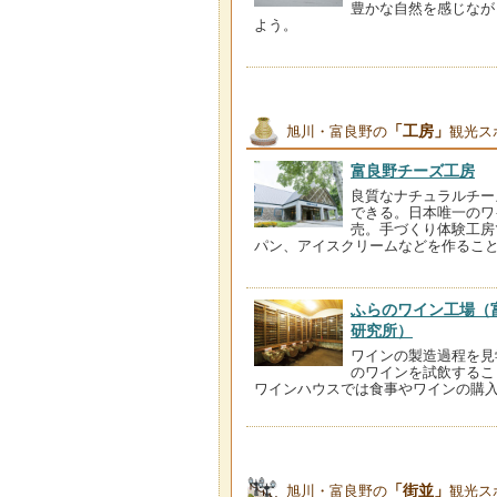
豊かな自然を感じなが
よう。
「工房」
旭川・富良野の
観光ス
富良野チーズ工房
良質なナチュラルチー
できる。日本唯一のワ
売。手づくり体験工房
パン、アイスクリームなどを作るこ
ふらのワイン工場（
研究所）
ワインの製造過程を見
のワインを試飲するこ
ワインハウスでは食事やワインの購
「街並」
旭川・富良野の
観光ス