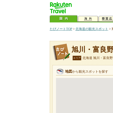
たびノートTOP
>
北海道の観光スポット
>
旭川・富良
北海道 旭川・富良野
エリア
地図
から観光スポットを探す