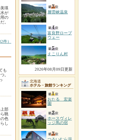
の美瑛
層雲峡温泉
流水が
難用の
トだ。
富良野ロープ
ウェー
2件）
えこりん村
2026年08月09日更新
ても
とつ。
っ
北海道
ホテル・旅館ランキング
おたる 宏楽
園
の上部
から眺
ホースヴィレ
物の色
ッジ馬の宿
晴らし
つるいむら湿