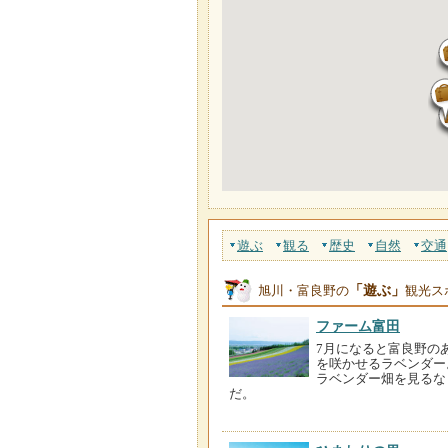
遊ぶ
観る
歴史
自然
交通
「遊ぶ」
旭川・富良野の
観光ス
ファーム富田
7月になると富良野の
を咲かせるラベンダー
ラベンダー畑を見るな
だ。