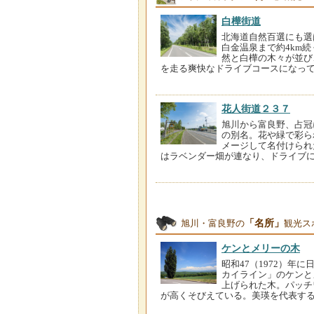
白樺街道
北海道自然百選にも選
白金温泉まで約4km
然と白樺の木々が並び
を走る爽快なドライブコースになっ
花人街道２３７
旭川から富良野、占冠
の別名。花や緑で彩ら
メージして名付けられ
はラベンダー畑が連なり、ドライブ
「名所」
旭川・富良野の
観光ス
ケンとメリーの木
昭和47（1972）年
カイライン」のケンと
上げられた木。パッチ
が高くそびえている。美瑛を代表す