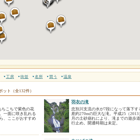
工房
街並
名所
買う
温泉
ポット（全132件）
羽衣の滝
あちこちで紫色の花
忠別川支流の水が7段になって落下す
。一面に咲き乱れる
差約270mの巨大な滝。平成25（2013
ら、ここがおすすめ
月の土砂崩れにより、滝までの遊歩
行止め。開通時期は未定。