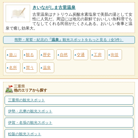
きいながしま古里温泉
古里温泉はナトリウム炭酸水素塩泉で美肌の湯として女
性に人気だ。周辺には地元の新鮮でおいしい魚料理でも
てなしてくれる民宿がたくさんある。おいしい食事と温
泉で癒し効果大。
熊野・尾鷲・紀北の
「温泉」
観光スポットをもっと見る（全5件）
遊ぶ
観る
歴史
自然
交通
工房
街並
名所
買う
温泉
三重県
他のエリアから探す
三重県の観光スポット
伊勢・志摩の観光スポット
伊賀・名張の観光スポット
松阪の観光スポット