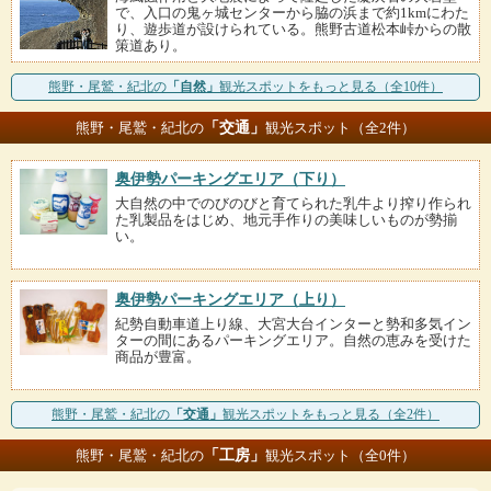
で、入口の鬼ヶ城センターから脇の浜まで約1kmにわた
り、遊歩道が設けられている。熊野古道松本峠からの散
策道あり。
熊野・尾鷲・紀北の
「自然」
観光スポットをもっと見る（全10件）
「交通」
熊野・尾鷲・紀北の
観光スポット（全2件）
奥伊勢パーキングエリア（下り）
大自然の中でのびのびと育てられた乳牛より搾り作られ
た乳製品をはじめ、地元手作りの美味しいものが勢揃
い。
奥伊勢パーキングエリア（上り）
紀勢自動車道上り線、大宮大台インターと勢和多気イン
ターの間にあるパーキングエリア。自然の恵みを受けた
商品が豊富。
熊野・尾鷲・紀北の
「交通」
観光スポットをもっと見る（全2件）
「工房」
熊野・尾鷲・紀北の
観光スポット（全0件）