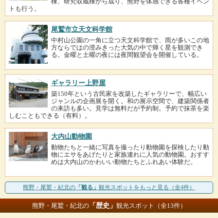
棟、研究収蔵棟から成り、熊野を体感できる各種イベン
トも行う。
尾鷲市立天文科学館
中村山公園の一角に立つ天文科学館で、雨が多いこの地
方ならではの澄みきった大気の中で輝く星を観測でき
る。金曜と土曜の夜には夜間観望会を開催している。
ギャラリー上野屋
築150年という古民家を改築したギャラリーで、幅広い
ジャンルの企画展を開く。和の展示空間で、建築関係者
の来訪も多い。見学は無料だが予約制。予約で抹茶を楽
しむこともできる（有料）。
大内山動物園
動物たちと一緒に写真を撮ったり動物園を探検したり動
物にエサをあげたりと家族連れに人気の動物園。おすす
めは大内山のかわいい動物たちとふれあい体験だ。
熊野・尾鷲・紀北の
「観る」
観光スポットをもっと見る（全4件）
「歴史」
熊野・尾鷲・紀北の
観光スポット（全13件）