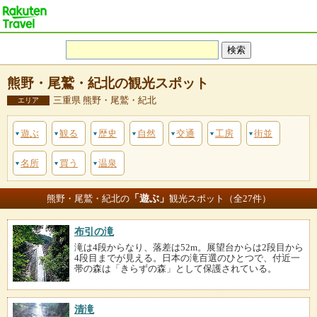
熊野・尾鷲・紀北の観光スポット
三重県 熊野・尾鷲・紀北
エリア
遊ぶ
観る
歴史
自然
交通
工房
街並
名所
買う
温泉
「遊ぶ」
熊野・尾鷲・紀北の
観光スポット（全27件）
布引の滝
滝は4段からなり、落差は52m。展望台からは2段目から
4段目までが見える。日本の滝百選のひとつで、付近一
帯の森は「きらずの森」として保護されている。
清滝