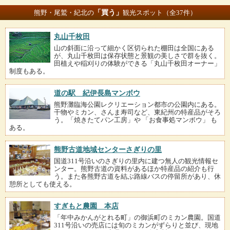
「買う」
熊野・尾鷲・紀北の
観光スポット（全37件）
丸山千枚田
山の斜面に沿って細かく区切られた棚田は全国にある
が、丸山千枚田は保存状態と景観の美しさで群を抜く。
田植えや稲刈りの体験ができる「丸山千枚田オーナー」
制度もある。
道の駅 紀伊長島マンボウ
熊野灘臨海公園レクリエーション都市の公園内にある。
干物やミカン、さんま寿司など、東紀州の特産品がそろ
う。「焼きたてパン工房」や 「お食事処マンボウ」 も
ある。
熊野古道地域センターさぎりの里
国道311号沿いのさぎりの里内に建つ無人の観光情報セ
ンター。熊野古道の資料があるほか特産品の紹介も行
う。また各熊野古道を結ぶ路線バスの停留所があり、休
憩所としても使える。
すぎもと農園 本店
「年中みかんがとれる町」の御浜町のミカン農園。国道
311号沿いの売店には旬のミカンがずらりと並び、現地