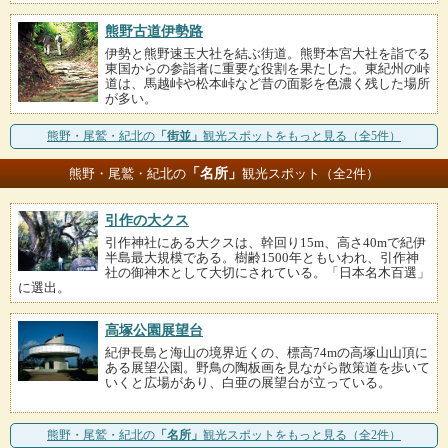
熊野古道伊勢路
伊勢と熊野速玉大社を結ぶ街道。熊野本宮大社を詣でる
東国からの参詣者に重要な役割を果たした。東紀州の峠
道は、馬越峠や松本峠など昔の面影を色濃く残した場所
が多い。
熊野・尾鷲・紀北の
「街並」
観光スポットをもっと見る（全5件）
「名所」
熊野・尾鷲・紀北の
観光スポット（全2件）
引作の大クス
引作神社にある大クスは、幹回り15m、高さ40mで紀伊
半島最大規模である。樹齢1500年ともいわれ、引作神
社の御神木として大切にされている。「日本名木百選」
に選出。
高塚公園展望台
紀伊長島と海山の境界近くの、標高74mの高塚山山頂に
ある展望公園。野鳥の陶板画を見ながら散策道を歩いて
いくと広場があり、白亜の展望台が立っている。
熊野・尾鷲・紀北の
「名所」
観光スポットをもっと見る（全2件）