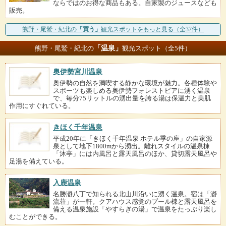
ならではのお得な商品もある。自家製のジュースなども
販売。
熊野・尾鷲・紀北の
「買う」
観光スポットをもっと見る（全37件）
「温泉」
熊野・尾鷲・紀北の
観光スポット（全5件）
奥伊勢宮川温泉
奥伊勢の自然を満喫する静かな環境が魅力。各種体験や
スポーツも楽しめる奥伊勢フォレストピアに湧く温泉
で、毎分75リットルの湧出量を誇る湯は保温力と美肌
作用にすぐれている。
きほく千年温泉
平成20年に「きほく千年温泉 ホテル季の座」の自家源
泉として地下1800mから湧出。離れスタイルの温泉棟
「沐亭」には内風呂と露天風呂のほか、貸切露天風呂や
足湯を備えている。
入鹿温泉
名勝瀞八丁で知られる北山川沿いに湧く温泉。宿は「瀞
流荘」が一軒。クアハウス感覚のプール棟と露天風呂を
備える温泉施設「やすらぎの湯」で温泉をたっぷり楽し
むことができる。