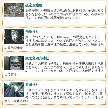
夜泣き地蔵
石畳が美しい熊野古道の馬越峠にある祠で、子供の夜泣
きがなおるというのでこの名で呼ばれている。石積みの
祠の中に自然石の地蔵が祀られている。
飛鳥神社
賀田湾の入り江にある1000年以上の歴史をもつ古社。
神社境内にはクスノキやスギの巨木が立ち、シマクロキ
など亜熱帯性と温帯性の植物が混生している。樹叢は県
の天然記念物。
頭之宮四方神社
桓武天皇の後裔（子孫）、唐橋中将光盛卿の髑髏を祀る
ことから、「あたまの宮さん」として親しまれ信仰を集
めている。また「知恵の水」と呼ばれる水が湧く神社と
して有名。
産田神社
イザナミノミコトがカグツチノカミを産んだとされる古
社。安産、子授けの神として崇敬を集め、毎年1月10日
の大祭には安産と子育てを願ってホウハンという骨付き
サンマが供される。