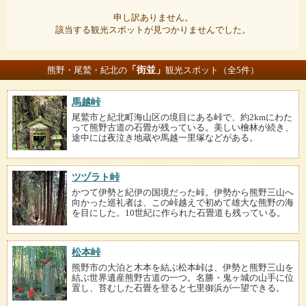
申し訳ありません。
該当する観光スポットが見つかりませんでした。
「街並」
熊野・尾鷲・紀北の
観光スポット（全5件）
馬越峠
尾鷲市と紀北町海山区の境目にある峠で、約2kmにわた
って熊野古道の石畳が残っている。美しい檜林が続き、
途中には夜泣き地蔵や馬越一里塚などがある。
ツヅラト峠
かつて伊勢と紀伊の国境だった峠。伊勢から熊野三山へ
向かった巡礼者は、この峠越えで初めて雄大な熊野の海
を目にした。10世紀に作られた石畳道も残っている。
松本峠
熊野市の大泊と木本を結ぶ松本峠は、伊勢と熊野三山を
結ぶ世界遺産熊野古道の一つ。名勝・鬼ヶ城の山手に位
置し、苔むした石畳を登ると七里御浜が一望できる。