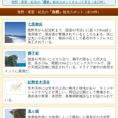
熊野・尾鷲・紀北の
「歴史」
観光スポットをもっと見る（全13件）
「自然」
熊野・尾鷲・紀北の
観光スポット（全10件）
七里御浜
熊野市から紀宝町まで、国道42号沿いに延々25Km続く
海岸線で、遊歩道が整備されているところもある。浜に
は丸い小石が多く、御浜小石として碁石やネックレスに
加工されている。
獅子岩
国道42号沿いにそそり立つ、獅子の形をした巨大な
岩。高さ25m、周囲210mというビッグスケールで、国
の天然記念物に指定されている。ドライブ途中の休憩ポ
イントに最適だ。
紀勢笠木渓谷
笠木渓谷には笠木川上流に雌滝と雄滝があり、モミジや
シャクナゲなどが美しい。周辺は公園として整備され、
遊歩道や東屋、休憩所、各種体験施設などが設けられて
いる。
鬼ヶ城
海風蝕作用と大地震によって隆起した凝灰石の大岩壁