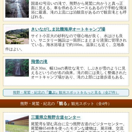
国道42号沿いの滝で、熊野から尾鷲に向かうと真っ正
面に見える。車を停めるスペースもあるので手軽な飛沫
浴に最適。滝の上流には泊観音があるので観音滝とも呼
ばれる。
きいながしま比幾海岸オートキャンプ場
サイト小豆大の砂利なので寝心地が良く、水はけも良
い。サニタリー施設は一箇所にまとまり清潔に管理され
ている。海水浴場まで約100m。温泉にも近く、立地条
件はよい。
飛雪の滝
高さ30m、幅12mの勇壮な滝で、しぶきが雪のように見
えるというのが名の由来。滝の前には美しく整備された
オートキャンプ場があり、滝の上部には遊歩道もある。
熊野・尾鷲・紀北の
「遊ぶ」
観光スポットをもっと見る（全27件）
「観る」
熊野・尾鷲・紀北の
観光スポット（全4件）
三重県立熊野古道センター
尾鷲湾を望む高台に立つ熊野古道のビジターセンター。
尾鷲檜6549本を使ったモダンな建物は、展示棟、交流