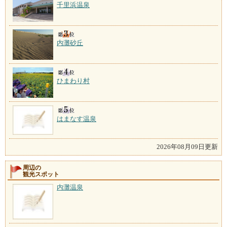
千里浜温泉
内灘砂丘
ひまわり村
はまなす温泉
2026年08月09日更新
周辺の
観光スポット
内灘温泉