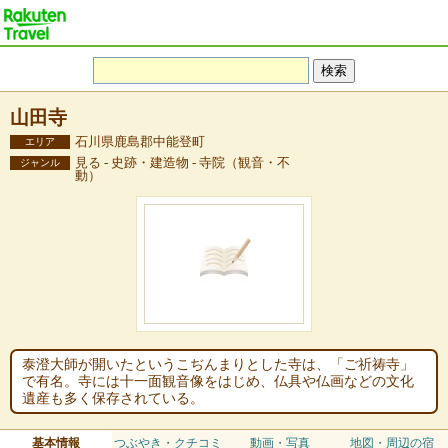
山田寺
石川県鹿島郡中能登町
エリア
見る - 史跡・建造物 - 寺院（観音・不
ジャンル
動）
泰澄大師が開いたというこぢんまりとした寺は、「ご祈祷寺」
で有名。寺には十一面観音像をはじめ、仏具や仏画などの文化
遺産も多く保存されている。
基本情報
つぶやき・クチコミ
動画・写真
地図・周辺の宿