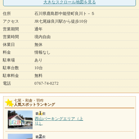
大きなスクロール地図
を見る
住所
石川県鹿島郡中能登町良川ト－５
アクセス
JR七尾線良川駅から徒歩10分
営業期間
通年
営業時間
境内自由
休業日
無休
料金
情報なし
駐車場
あり
駐車台数
10台
駐車料金
無料
電話
0767-74-0272
七尾・和倉・羽咋
人気スポットランキング
西山パーキングエリア（上
り）