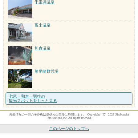
千里浜温泉
富来温泉
和倉温泉
勝尾崎野営場
七尾・和倉・羽咋の
観光スポットをもっと見る
掲載情報の一部の著作権は提供元企業等に帰属します。 Copyright（C）2026 Shobunsha
Publications,Inc. All rights reserved.
このページのトップへ