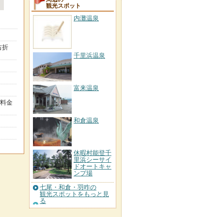
観光スポット
内灘温泉
右折
千里浜温泉
富来温泉
プ料金
和倉温泉
休暇村能登千
里浜シーサイ
ドオートキャ
ンプ場
七尾・和倉・羽咋の
観光スポットをもっと見
る