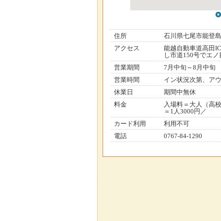
住所
石川県七尾市能登
アクセス
能越自動車道高田I
し市道150号でエノ
営業期間
7月中旬～8月中旬
営業時間
イン状況次第、アウト
休業日
期間中無休
料金
入場料＝大人（高校
＝1人3000円／
カード利用
利用不可
電話
0767-84-1290