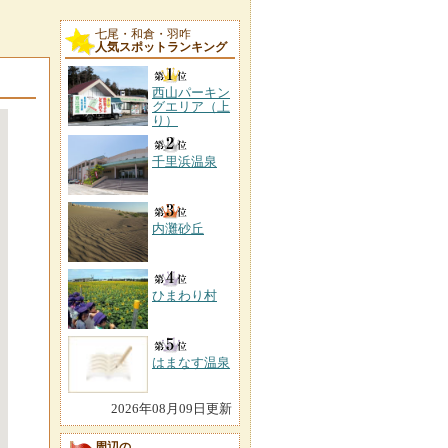
七尾・和倉・羽咋
人気スポットランキング
西山パーキン
グエリア（上
り）
千里浜温泉
内灘砂丘
ひまわり村
はまなす温泉
2026年08月09日更新
周辺の