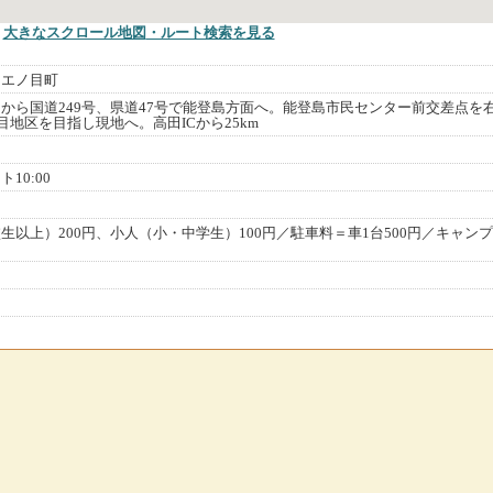
大きなスクロール地図
・ルート検索
を見る
島エノ目町
Cから国道249号、県道47号で能登島方面へ。能登島市民センター前交差点を
目地区を目指し現地へ。高田ICから25km
10:00
生以上）200円、小人（小・中学生）100円／駐車料＝車1台500円／キャン