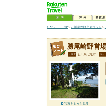
たびノートTOP
>
石川県の観光スポット
>
勝尾崎野営
石川県七尾市
エリア
ジャ
写真をもっと見る