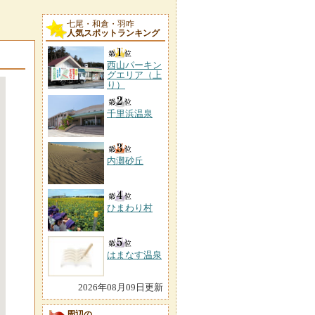
七尾・和倉・羽咋
人気スポットランキング
西山パーキン
グエリア（上
り）
千里浜温泉
内灘砂丘
ひまわり村
はまなす温泉
2026年08月09日更新
周辺の