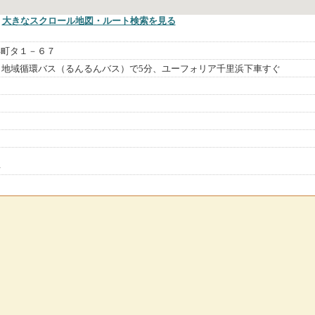
大きなスクロール地図
・ルート検索
を見る
浜町タ１－６７
ら地域循環バス（るんるんバス）で5分、ユーフォリア千里浜下車すぐ
浜