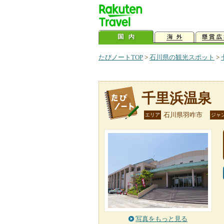
たびノートTOP
>
石川県の観光スポット
>
千里浜温泉
石川県羽咋市
エリア
ジャ
写真をもっと見る