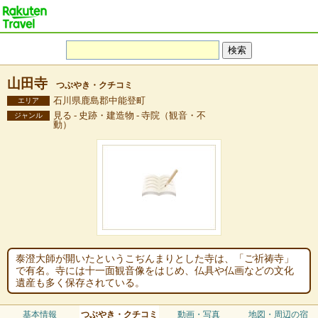
山田寺
つぶやき・クチコミ
石川県鹿島郡中能登町
エリア
見る - 史跡・建造物 - 寺院（観音・不
ジャンル
動）
泰澄大師が開いたというこぢんまりとした寺は、「ご祈祷寺」
で有名。寺には十一面観音像をはじめ、仏具や仏画などの文化
遺産も多く保存されている。
基本情報
つぶやき・クチコミ
動画・写真
地図・周辺の宿