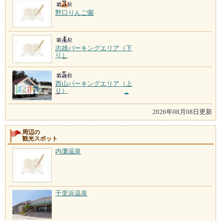
野口りんご園
志雄パーキングエリア（下
り）
西山パーキングエリア（上
り）
2026年08月08日更新
周辺の
観光スポット
内灘温泉
千里浜温泉