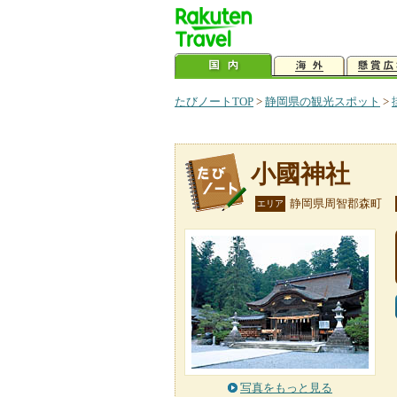
たびノートTOP
>
静岡県の観光スポット
>
小國神社
静岡県周智郡森町
エリア
写真をもっと見る