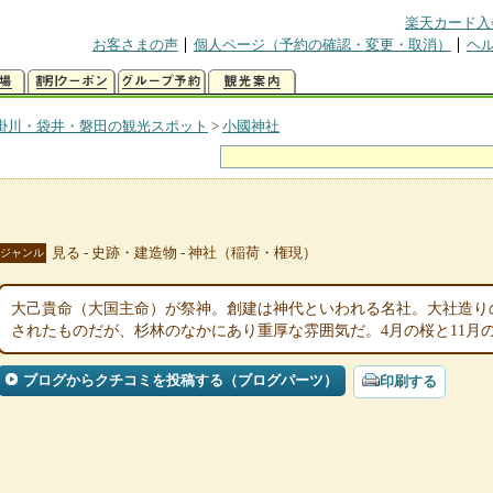
楽天カード入
お客さまの声
個人ページ（予約の確認・変更・取消）
ヘ
掛川・袋井・磐田の観光スポット
>
小國神社
見る - 史跡・建造物 - 神社（稲荷・権現）
ジャンル
大己貴命（大国主命）が祭神。創建は神代といわれる名社。大社造りの本
されたものだが、杉林のなかにあり重厚な雰囲気だ。4月の桜と11月
ブログからクチコミを投稿する（ブログパーツ）
印刷する