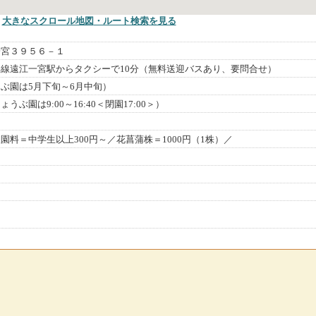
大きなスクロール地図
・ルート検索
を見る
一宮３９５６－１
線遠江一宮駅からタクシーで10分（無料送迎バスあり、要問合せ）
ぶ園は5月下旬～6月中旬）
ぶ園は9:00～16:40＜閉園17:00＞）
園料＝中学生以上300円～／花菖蒲株＝1000円（1株）／