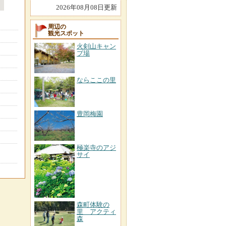
2026年08月08日更新
周辺の
観光スポット
火剣山キャン
プ場
ならここの里
豊岡梅園
極楽寺のアジ
サイ
森町体験の
里 アクティ
森