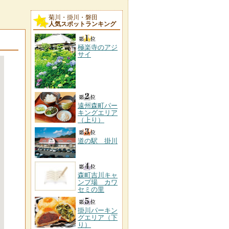
菊川・掛川・磐田
人気スポットランキング
極楽寺のアジ
サイ
遠州森町パー
キングエリア
（上り）
道の駅 掛川
森町吉川キャ
ンプ場 カワ
セミの里
掛川パーキン
グエリア（下
り）