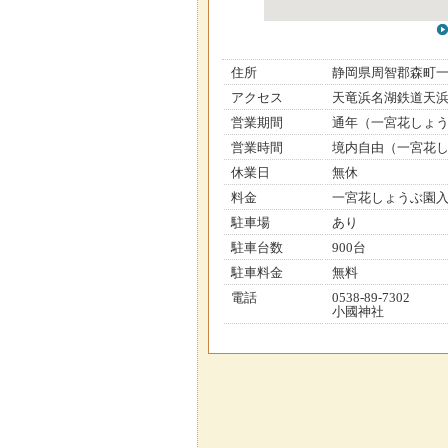
住所
静岡県周智郡森町
アクセス
天竜浜名湖鉄道天浜
営業期間
通年（一宮花しょう
営業時間
境内自由（一宮花しょう
休業日
無休
料金
一宮花しょうぶ園入
駐車場
あり
駐車台数
900台
駐車料金
無料
電話
0538-89-7302
小國神社