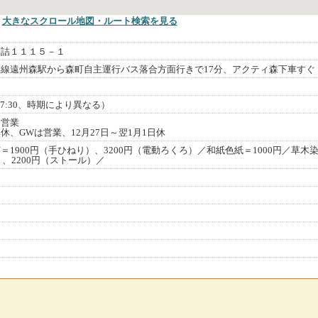
大きなスクロール地図
・ルート検索
を見る
問詰１１１５－１
線遠州森駅から森町自主運行バス落合方面行きで17分、アクティ森下車すぐ
閉園17:30、時期により異なる）
は営業
休、GWは営業、12月27日～翌1月1日休
1900円（手ひねり）、3200円（電動ろくろ）／和紙色紙＝1000円／草木
）、2200円（ストール）／