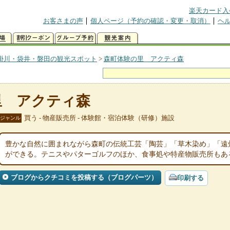
楽天カード入
お客さまの声
個人ページ（予約の確認・変更・取消）
ヘ
掛川・袋井・磐田の観光スポット
>
森町体験の里 アクティ森
里 アクティ森
買う - 物産販売所 - 体験館・宿泊体験（研修）施設
ジャンル
豊かな自然に囲まれながら森町の伝統工芸「陶芸」「草木染め」「遠
ができる。テニスやパターゴルフのほか、食事処や特産物販売所もあ
ブログからクチコミを投稿する（ブログパーツ）
印刷する