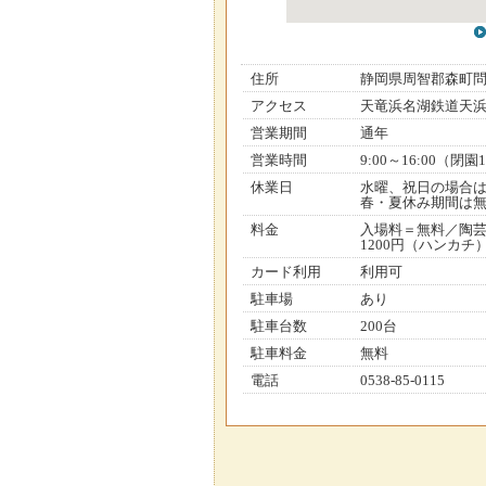
住所
静岡県周智郡森町
アクセス
天竜浜名湖鉄道天浜
営業期間
通年
営業時間
9:00～16:00（
休業日
水曜、祝日の場合
春・夏休み期間は無
料金
入場料＝無料／陶芸＝
1200円（ハンカチ
カード利用
利用可
駐車場
あり
駐車台数
200台
駐車料金
無料
電話
0538-85-0115