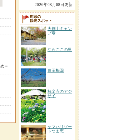
2026年08月08日更新
周辺の
観光スポット
火剣山キャン
プ場
ならここの里
染め＝
豊岡梅園
極楽寺のアジ
サイ
ヤマハリゾー
トつま恋