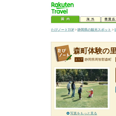
たびノートTOP
>
静岡県の観光スポット
>
森町体験の
静岡県周智郡森町
エリア
写真をもっと見る