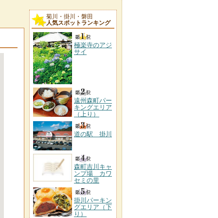
菊川・掛川・磐田
人気スポットランキング
極楽寺のアジ
サイ
遠州森町パー
キングエリア
（上り）
道の駅 掛川
森町吉川キャ
ンプ場 カワ
セミの里
掛川パーキン
グエリア（下
り）