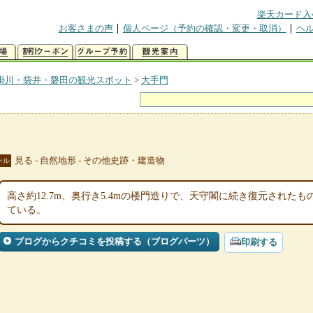
楽天カード入
お客さまの声
個人ページ（予約の確認・変更・取消）
ヘ
掛川・袋井・磐田の観光スポット
>
大手門
見る - 自然地形 - その他史跡・建造物
ンル
高さ約12.7m、奥行き5.4mの楼門造りで、天守閣に続き復元された
ている。
ブログからクチコミを投稿する（ブログパーツ）
印刷する