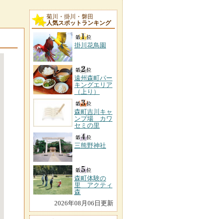
菊川・掛川・磐田
人気スポットランキング
掛川花鳥園
遠州森町パー
キングエリア
（上り）
森町吉川キャ
ンプ場 カワ
セミの里
三熊野神社
森町体験の
里 アクティ
森
2026年08月06日更新