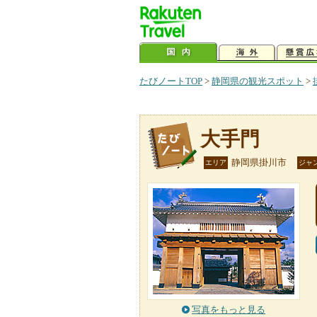
たびノートTOP
>
静岡県の観光スポット
>
大手門
静岡県掛川市
エリア
ジャ
写真をもっと見る