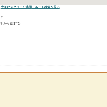
大きなスクロール地図
・ルート検索
を見る
２７
川駅から徒歩7分