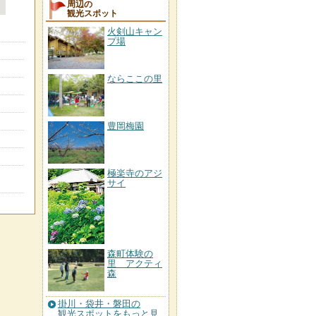
周辺の
観光スポット
火剣山キャン
プ場
ならここの里
豊岡梅園
極楽寺のアジ
サイ
森町体験の
里 アクティ
森
掛川・袋井・磐田の
観光スポットをもっと見