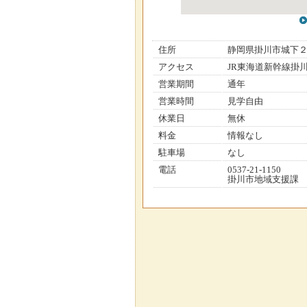
住所
静岡県掛川市城下
アクセス
JR東海道新幹線掛
営業期間
通年
営業時間
見学自由
休業日
無休
料金
情報なし
駐車場
なし
電話
0537-21-1150
掛川市地域支援課