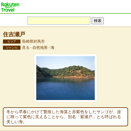
住吉瀬戸
長崎県対馬市
エリア
見る - 自然地形 - 海
ジャンル
冬から早春にかけて繁殖した海藻と赤紫色をしたサンゴが、波
に映って紫色に見えることから、別名「紫瀬戸」とも呼ばれる
美しい海。