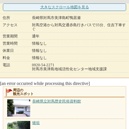
大きなスクロール地図
を見る
住所
長崎県対馬市美津島町鴨居瀬
アクセス
対馬空港から対馬交通赤島行きバスで35分、住吉下車す
ぐ
営業期間
通年
営業時間
情報なし
休業日
情報なし
料金
情報なし
電話
0920-54-2271
対馬市美津島地域活性化センター地域支援課
[an error occurred while processing this directive]
周辺の
観光スポット
長崎県立対馬歴史民俗資料館
猪垣