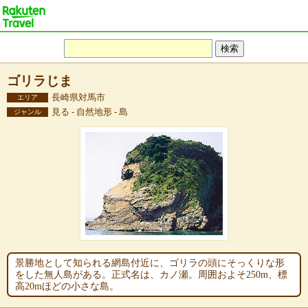
ゴリラじま
長崎県対馬市
エリア
見る - 自然地形 - 島
ジャンル
景勝地として知られる網島付近に、ゴリラの頭にそっくりな形
をした無人島がある。正式名は、カノ瀬。周囲およそ250m、標
高20mほどの小さな島。