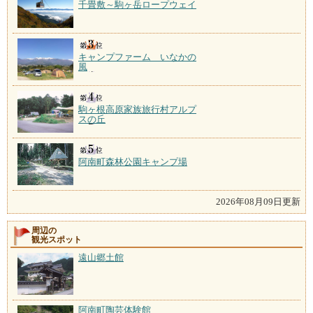
千畳敷～駒ヶ岳ロープウェイ
キャンプファーム いなかの
風
駒ヶ根高原家族旅行村アルプ
スの丘
阿南町森林公園キャンプ場
2026年08月09日更新
周辺の
観光スポット
遠山郷土館
阿南町陶芸体験館