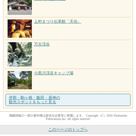
上村まつり伝承館「天伯」
万古渓谷
小黒川渓谷キャンプ場
伊那・駒ヶ根・飯田・昼神の
観光スポットをもっと見る
掲載情報の一部の著作権は提供元企業等に帰属します。 Copyright（C）2026 Shobunsha
Publications,Inc. All rights reserved.
このページのトップへ