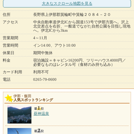
大きなスクロール地図
を見る
住所
長野県上伊那郡箕輪町中箕輪２０８４－２０
アクセス
中央自動車道伊北ICから国道153号で伊那方面へ。沢上
北交差点を右折、一般道でながた自然公園を目指し現地
へ。伊北ICから3km
営業期間
4～11月
営業時間
イン14:00、アウト10:00
休業日
期間中無休
料金
宿泊施設＝キャビン16200円、ツリーハウス4000円／
必要なものはレンタル可（食材のみ持ち込み）
カード利用
利用不可
電話
0265-79-0600
伊那・飯田
人気スポットランキング
昼神温泉