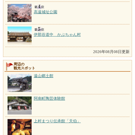
高遠城址公園
伊那谷道中 かぶちゃん村
2026年08月08日更新
周辺の
観光スポット
遠山郷土館
阿南町陶芸体験館
上村まつり伝承館「天伯」