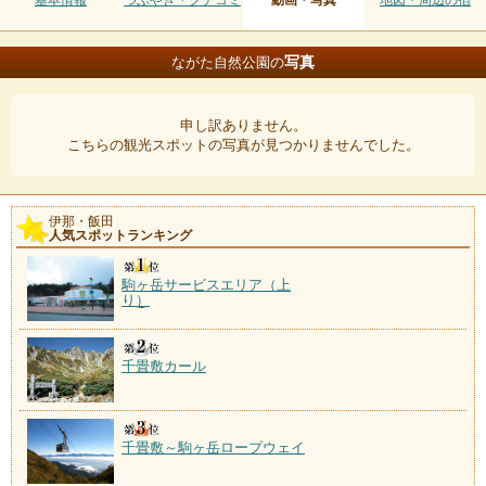
基本情報
つぶやき・クチコミ
動画・写真
地図・周辺の宿
写真
ながた自然公園の
申し訳ありません。
こちらの観光スポットの写真が見つかりませんでした。
伊那・飯田
人気スポットランキング
駒ヶ岳サービスエリア（上
り）
千畳敷カール
千畳敷～駒ヶ岳ロープウェイ