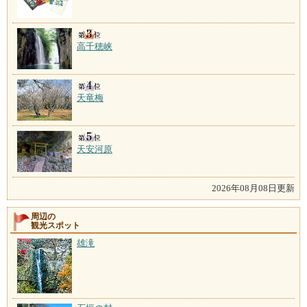
高千穂峡
天竜梅
天安河原
2026年08月08日更新
周辺の
観光スポット
雄滝