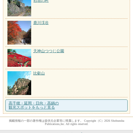
石垣の村
鹿川渓谷
天神山つつじ公園
比叡山
高千穂・延岡・日向・高鍋の
観光スポットをもっと見る
掲載情報の一部の著作権は提供元企業等に帰属します。 Copyright（C）2026 Shobunsha
Publications,Inc. All rights reserved.