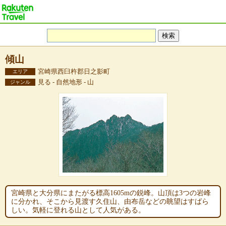
傾山
宮崎県西臼杵郡日之影町
エリア
見る - 自然地形 - 山
ジャンル
宮崎県と大分県にまたがる標高1605mの鋭峰。山頂は3つの岩峰
に分かれ、そこから見渡す久住山、由布岳などの眺望はすばら
しい。気軽に登れる山として人気がある。