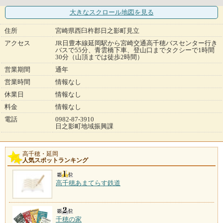
大きなスクロール地図
を見る
住所
宮崎県西臼杵郡日之影町見立
アクセス
JR日豊本線延岡駅から宮崎交通高千穂バスセンター行き
バスで55分、青雲橋下車、登山口までタクシーで1時間
30分（山頂までは徒歩2時間）
営業期間
通年
営業時間
情報なし
休業日
情報なし
料金
情報なし
電話
0982-87-3910
日之影町地域振興課
高千穂・延岡
人気スポットランキング
高千穂あまてらす鉄道
千穂の家