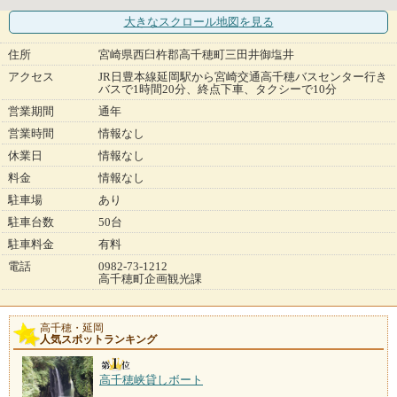
大きなスクロール地図
を見る
住所
宮崎県西臼杵郡高千穂町三田井御塩井
アクセス
JR日豊本線延岡駅から宮崎交通高千穂バスセンター行き
バスで1時間20分、終点下車、タクシーで10分
営業期間
通年
営業時間
情報なし
休業日
情報なし
料金
情報なし
駐車場
あり
駐車台数
50台
駐車料金
有料
電話
0982-73-1212
高千穂町企画観光課
高千穂・延岡
人気スポットランキング
高千穂峡貸しボート