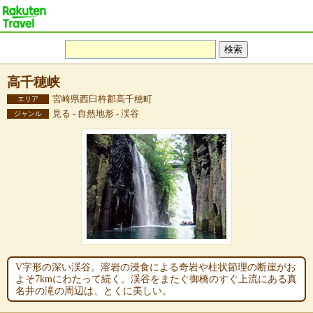
高千穂峡
宮崎県西臼杵郡高千穂町
エリア
見る - 自然地形 - 渓谷
ジャンル
V字形の深い渓谷。溶岩の浸食による奇岩や柱状節理の断崖がお
よそ7kmにわたって続く。渓谷をまたぐ御橋のすぐ上流にある真
名井の滝の周辺は、とくに美しい。