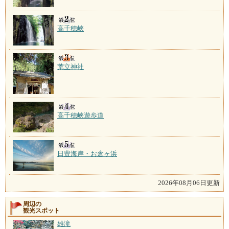
高千穂峡
荒立神社
高千穂峡遊歩道
日豊海岸・お倉ヶ浜
2026年08月06日更新
周辺の
観光スポット
雄滝