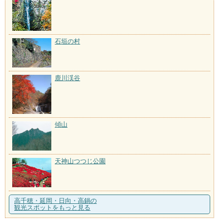
石垣の村
鹿川渓谷
傾山
天神山つつじ公園
高千穂・延岡・日向・高鍋の
観光スポットをもっと見る