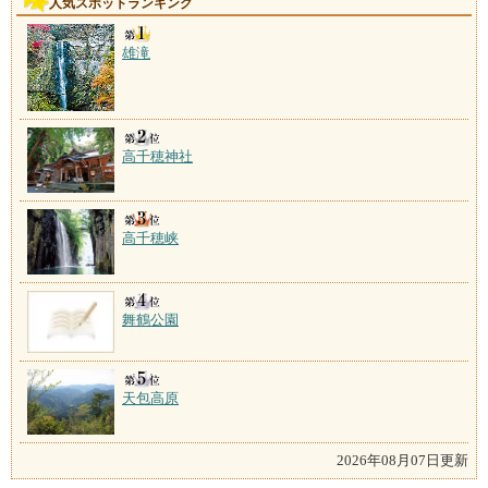
人気スポットランキング
雄滝
高千穂神社
高千穂峡
舞鶴公園
天包高原
2026年08月07日更新