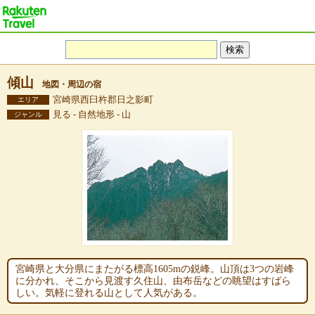
傾山
地図・周辺の宿
宮崎県西臼杵郡日之影町
エリア
見る - 自然地形 - 山
ジャンル
宮崎県と大分県にまたがる標高1605mの鋭峰。山頂は3つの岩峰
に分かれ、そこから見渡す久住山、由布岳などの眺望はすばら
しい。気軽に登れる山として人気がある。