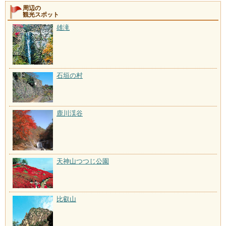
周辺の
観光スポット
雄滝
石垣の村
鹿川渓谷
天神山つつじ公園
比叡山