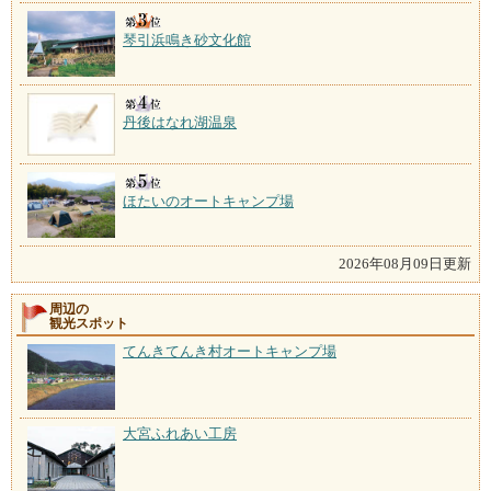
琴引浜鳴き砂文化館
丹後はなれ湖温泉
ほたいのオートキャンプ場
2026年08月09日更新
周辺の
観光スポット
てんきてんき村オートキャンプ場
大宮ふれあい工房