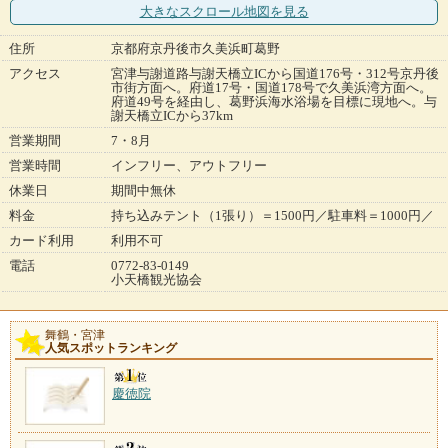
大きなスクロール地図
を見る
住所
京都府京丹後市久美浜町葛野
アクセス
宮津与謝道路与謝天橋立ICから国道176号・312号京丹後
市街方面へ。府道17号・国道178号で久美浜湾方面へ。
府道49号を経由し、葛野浜海水浴場を目標に現地へ。与
謝天橋立ICから37km
営業期間
7・8月
営業時間
インフリー、アウトフリー
休業日
期間中無休
料金
持ち込みテント（1張り）＝1500円／駐車料＝1000円／
カード利用
利用不可
電話
0772-83-0149
小天橋観光協会
舞鶴・宮津
人気スポットランキング
慶徳院