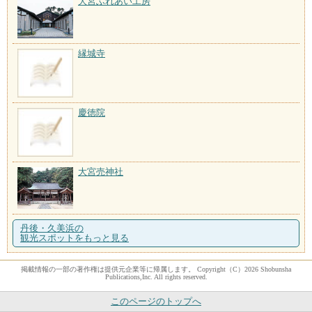
大宮ふれあい工房
縁城寺
慶徳院
大宮売神社
丹後・久美浜の
観光スポットをもっと見る
掲載情報の一部の著作権は提供元企業等に帰属します。 Copyright（C）2026 Shobunsha
Publications,Inc. All rights reserved.
このページのトップへ