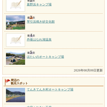
葛野浜キャンプ場
琴引浜鳴き砂文化館
丹後はなれ湖温泉
ほたいのオートキャンプ場
2026年08月09日更新
周辺の
観光スポット
てんきてんき村オートキャンプ場