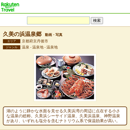
久美の浜温泉郷
動画・写真
京都府京丹後市
エリア
温泉 - 温泉地 - 温泉地
ジャンル
湖のように静かな水面を見せる久美浜湾の周辺に点在する小さ
な温泉の総称。久美浜シーサイド温泉、久美浜温泉、神野温泉
があり、いずれも塩分を含むナトリウム系で保温効果が高い。