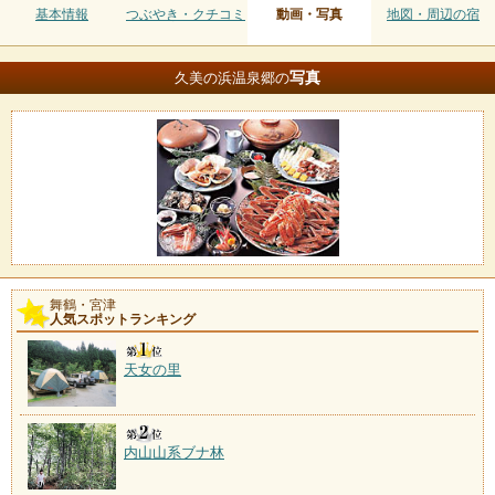
基本情報
つぶやき・クチコミ
動画・写真
地図・周辺の宿
写真
久美の浜温泉郷の
舞鶴・宮津
人気スポットランキング
天女の里
内山山系ブナ林