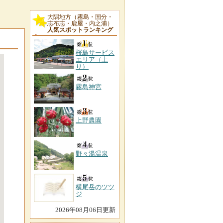
大隅地方（霧島・国分・
志布志・鹿屋・内之浦）
人気スポットランキング
桜島サービス
エリア（上
り）
霧島神宮
上野農園
野々湯温泉
横尾岳のツツ
ジ
2026年08月06日更新