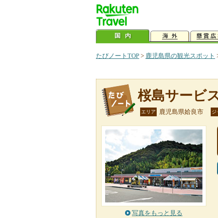
たびノートTOP
>
鹿児島県の観光スポット
桜島サービ
鹿児島県姶良市
エリア
ジ
写真をもっと見る