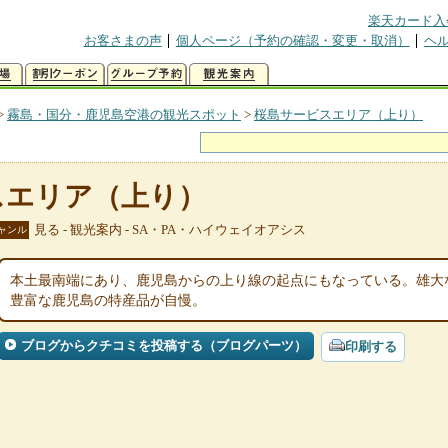
楽天カード入
お客さまの声
個人ページ（予約の確認・変更・取消）
ヘ
>
霧島・国分・鹿児島空港の観光スポット
>
桜島サービスエリア（上り）
スエリア（上り）
見る - 観光案内 - SA・PA・ハイウェイオアシス
ャンル
本土最南端にあり、鹿児島からの上り線の起点にもなっている。雄大
豊富な鹿児島の特産品が自慢。
ブログからクチコミを投稿する（ブログパーツ）
印刷する