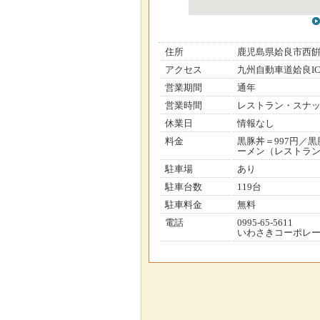
住所
鹿児島県姶良市西
アクセス
九州自動車道姶良IC
営業期間
通年
営業時間
レストラン・スナック
休業日
情報なし
料金
黒豚丼＝997円／
ーメン（レストラン
駐車場
あり
駐車台数
119台
駐車料金
無料
電話
0995-65-5611
いわさきコーポレ