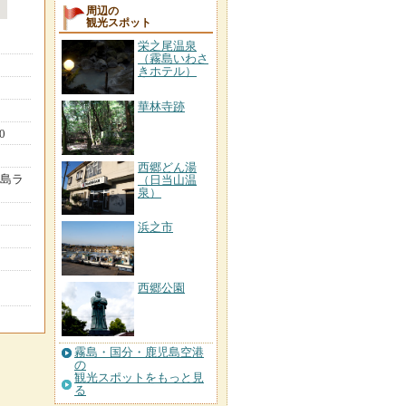
周辺の
観光スポット
栄之尾温泉
（霧島いわさ
きホテル）
華林寺跡
0
西郷どん湯
桜島ラ
（日当山温
泉）
浜之市
西郷公園
霧島・国分・鹿児島空港
の
観光スポットをもっと見
る