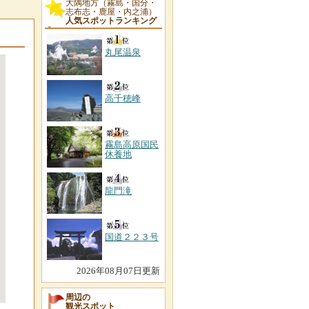
大隅地方（霧島・国分・
志布志・鹿屋・内之浦）
人気スポットランキング
丸尾温泉
高千穂峰
霧島高原国民
休養地
龍門滝
国道２２３号
2026年08月07日更新
周辺の
観光スポット