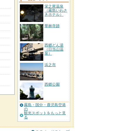
栄之尾温泉
（霧島いわさ
きホテル）
華林寺跡
西郷どん湯
（日当山温
泉）
浜之市
西郷公園
霧島・国分・鹿児島空港
の
観光スポットをもっと見
る