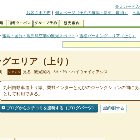
楽天カード入
お客さまの声
個人ページ（予約の確認・変更・取消）
ヘ
>
霧島・国分・鹿児島空港の観光スポット
>
吉松パーキングエリア（上り）
ングエリア（上り）
町
見る - 観光案内 - SA・PA・ハイウェイオアシス
ジャンル
九州自動車道上り線、栗野インターとえびのジャンクションの間にあ
として利用できる。
ブログからクチコミを投稿する（ブログパーツ）
印刷する