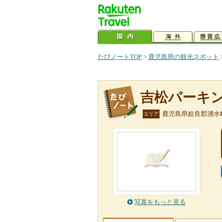
たびノートTOP
>
鹿児島県の観光スポット
吉松パーキ
鹿児島県姶良郡湧水
エリア
写真をもっと見る