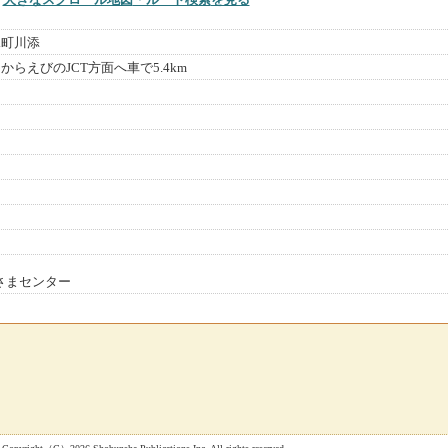
水町川添
からえびのJCT方面へ車で5.4km
客さまセンター