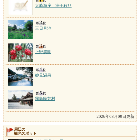
大崎海岸 潮干狩り
三日月池
上野農園
妙見温泉
霧島民芸村
2026年08月09日更新
周辺の
観光スポット