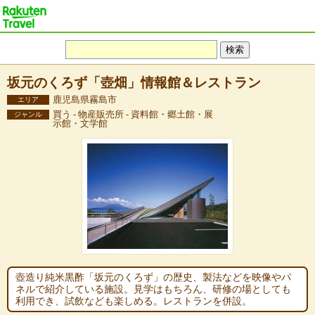
坂元のくろず「壺畑」情報館＆レストラン
鹿児島県霧島市
エリア
買う - 物産販売所 - 資料館・郷土館・展
ジャンル
示館・文学館
壺造り純米黒酢「坂元のくろず」の歴史、製法などを映像やパ
ネルで紹介している施設。見学はもちろん、研修の場としても
利用でき、試飲なども楽しめる。レストランを併設。