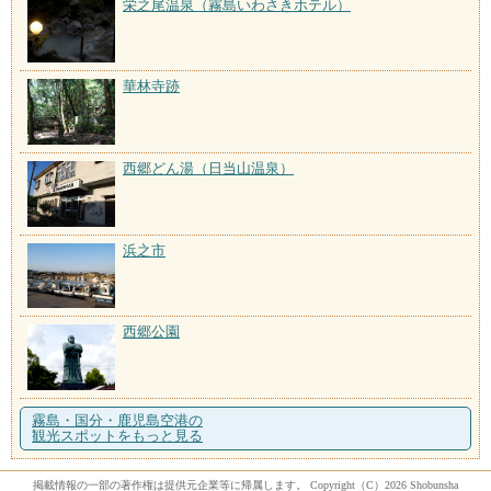
栄之尾温泉（霧島いわさきホテル）
華林寺跡
西郷どん湯（日当山温泉）
浜之市
西郷公園
霧島・国分・鹿児島空港の
観光スポットをもっと見る
掲載情報の一部の著作権は提供元企業等に帰属します。 Copyright（C）2026 Shobunsha