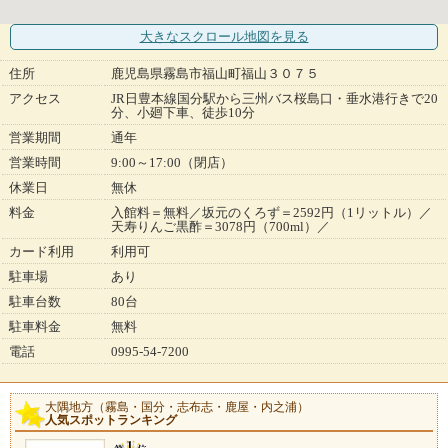
大きなスクロール地図
を見る
住所
鹿児島県霧島市福山町福山３０７５
アクセス
JR日豊本線国分駅から三州バス桜島口・垂水港行きで20
分、小廻下車、徒歩10分
営業期間
通年
営業時間
9:00～17:00（閉店）
休業日
無休
料金
入館料＝無料／坂元のくろず＝2592円（1リットル）／
天寿りんご黒酢＝3078円（700ml）／
カード利用
利用可
駐車場
あり
駐車台数
80台
駐車料金
無料
電話
0995-54-7200
大隅地方（霧島・国分・志布志・鹿屋・内之浦）
人気スポットランキング