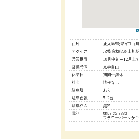
住所
鹿児島県指宿市山
アクセス
JR指宿枕崎線山川
営業期間
10月中旬～12月上
営業時間
見学自由
休業日
期間中無休
料金
情報なし
駐車場
あり
駐車台数
512台
駐車料金
無料
電話
0993-35-3333
フラワーパークか