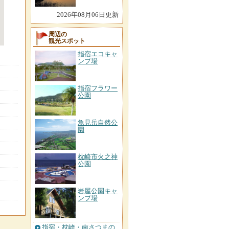
2026年08月06日更新
周辺の
観光スポット
指宿エコキャ
ンプ場
指宿フラワー
公園
魚見岳自然公
園
枕崎市火之神
公園
岩屋公園キャ
ンプ場
指宿・枕崎・南さつまの