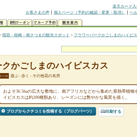
楽天カード入
お客さまの声
個人ページ（予約の確認・変更・取消）
ヘ
>
指宿・枕崎・南さつまの観光スポット
>
フラワーパークかごしまのハイビ
ークかごしまのハイビスカス
遊ぶ - 歩く - その他花の名所
ャンル
およそ36.5haの広大な敷地に、南アフリカなどから集めた亜熱帯植
イビスカスは約200種類あり、シーズンには艶やかな風景を描く。
ブログからクチコミを投稿する（ブログパーツ）
印刷する