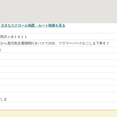
大きなスクロール地図
・ルート検索
を見る
川岡児ヶ水１６１１
駅から鹿児島交通開聞行きバスで20分、フラワーパークかごしま下車すぐ
旬
ごしま