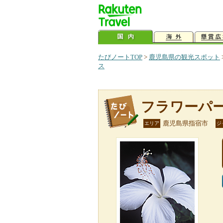
たびノートTOP
>
鹿児島県の観光スポット
ス
フラワーパ
鹿児島県指宿市
エリア
ジ