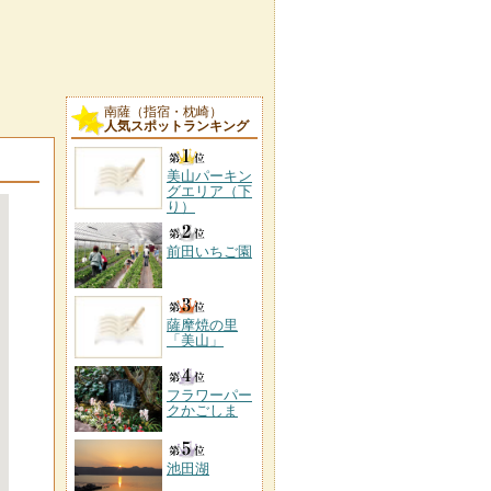
南薩（指宿・枕崎）
人気スポットランキング
美山パーキン
グエリア（下
り）
前田いちご園
薩摩焼の里
「美山」
フラワーパー
クかごしま
池田湖