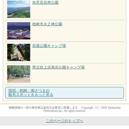
魚見岳自然公園
枕崎市火之神公園
岩屋公園キャンプ場
県立吹上浜海浜公園キャンプ場
指宿・枕崎・南さつまの
観光スポットをもっと見る
掲載情報の一部の著作権は提供元企業等に帰属します。 Copyright（C）2026 Shobunsha
Publications,Inc. All rights reserved.
このページのトップへ