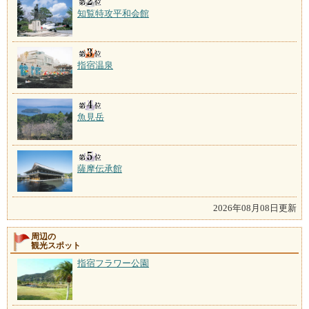
知覧特攻平和会館
指宿温泉
魚見岳
薩摩伝承館
2026年08月08日更新
周辺の
観光スポット
指宿フラワー公園