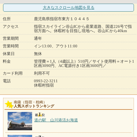
大きなスクロール地図
を見る
住所
鹿児島県指宿市東方１０４４５
アクセス
指宿スカイライン谷山ICから産業道路、国道226号で指
宿方面へ。休暇村を目指し現地へ。谷山ICから40km
営業期間
通年
営業時間
イン13:00、アウト11:00
休業日
無休
料金
管理費＝1人（4歳以上）510円／サイト使用料＝オート1
区画3090円、AC電源付き1区画3600円／
カード利用
利用不可
電話
0993-22-3211
休暇村指宿
南薩（指宿・枕崎）
人気スポットランキング
道の駅 山川港活お海道