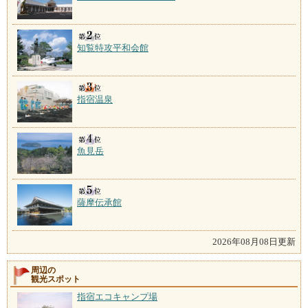
知覧特攻平和会館
指宿温泉
魚見岳
薩摩伝承館
2026年08月08日更新
周辺の
観光スポット
指宿エコキャンプ場