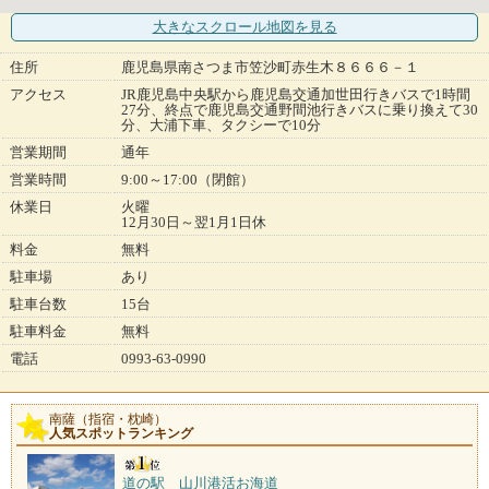
大きなスクロール地図
を見る
住所
鹿児島県南さつま市笠沙町赤生木８６６６－１
アクセス
JR鹿児島中央駅から鹿児島交通加世田行きバスで1時間
27分、終点で鹿児島交通野間池行きバスに乗り換えて30
分、大浦下車、タクシーで10分
営業期間
通年
営業時間
9:00～17:00（閉館）
休業日
火曜
12月30日～翌1月1日休
料金
無料
駐車場
あり
駐車台数
15台
駐車料金
無料
電話
0993-63-0990
南薩（指宿・枕崎）
人気スポットランキング
道の駅 山川港活お海道