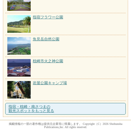
指宿フラワー公園
魚見岳自然公園
枕崎市火之神公園
岩屋公園キャンプ場
指宿・枕崎・南さつまの
観光スポットをもっと見る
掲載情報の一部の著作権は提供元企業等に帰属します。 Copyright（C）2026 Shobunsha
Publications,Inc. All rights reserved.