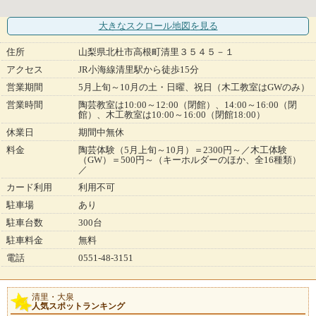
大きなスクロール地図
を見る
住所
山梨県北杜市高根町清里３５４５－１
アクセス
JR小海線清里駅から徒歩15分
営業期間
5月上旬～10月の土・日曜、祝日（木工教室はGWのみ）
営業時間
陶芸教室は10:00～12:00（閉館）、14:00～16:00（閉
館）、木工教室は10:00～16:00（閉館18:00）
休業日
期間中無休
料金
陶芸体験（5月上旬～10月）＝2300円～／木工体験
（GW）＝500円～（キーホルダーのほか、全16種類）
／
カード利用
利用不可
駐車場
あり
駐車台数
300台
駐車料金
無料
電話
0551-48-3151
清里・大泉
人気スポットランキング