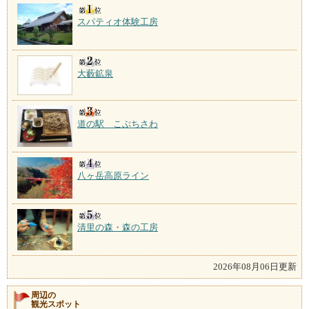
スパティオ体験工房
大藪鉱泉
道の駅 こぶちさわ
八ヶ岳高原ライン
清里の森・森の工房
2026年08月06日更新
周辺の
観光スポット