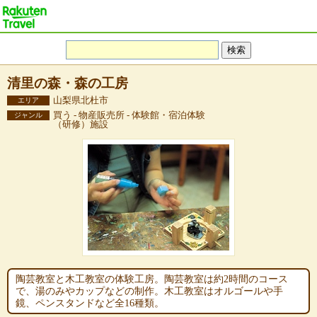
清里の森・森の工房
山梨県北杜市
エリア
買う - 物産販売所 - 体験館・宿泊体験
ジャンル
（研修）施設
陶芸教室と木工教室の体験工房。陶芸教室は約2時間のコース
で、湯のみやカップなどの制作。木工教室はオルゴールや手
鏡、ペンスタンドなど全16種類。