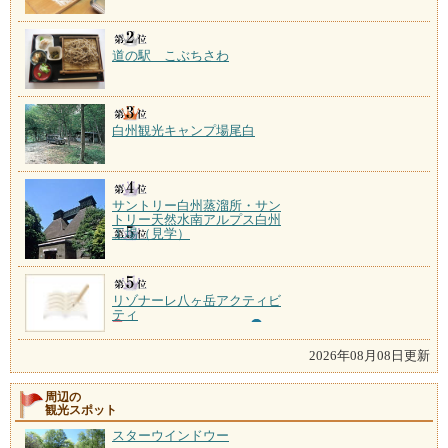
道の駅 こぶちさわ
白州観光キャンプ場尾白
サントリー白州蒸溜所・サン
トリー天然水南アルプス白州
工場（見学）
リゾナーレ八ヶ岳アクティビ
ティ
2026年08月08日更新
周辺の
観光スポット
スターウインドウー