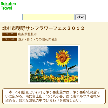
北杜市明野サンフラワーフェス２０１２
山梨県北杜市
エリア
遊ぶ - 歩く - その他花の名所
ジャンル
日本一の日照量といわれる茅ヶ岳山麓の西、茅ヶ岳広域農道沿
いに広がる。南に富士山、北に八ヶ岳、西に南アルプス連峰が
望める。雄大な景観の中でひまわりを鑑賞したい。