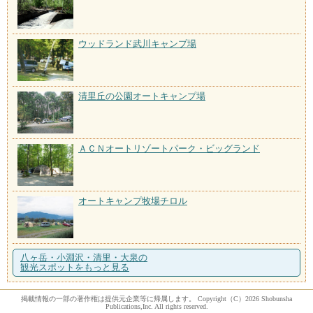
ウッドランド武川キャンプ場
清里丘の公園オートキャンプ場
ＡＣＮオートリゾートパーク・ビッグランド
オートキャンプ牧場チロル
八ヶ岳・小淵沢・清里・大泉の
観光スポットをもっと見る
掲載情報の一部の著作権は提供元企業等に帰属します。 Copyright（C）2026 Shobunsha
Publications,Inc. All rights reserved.