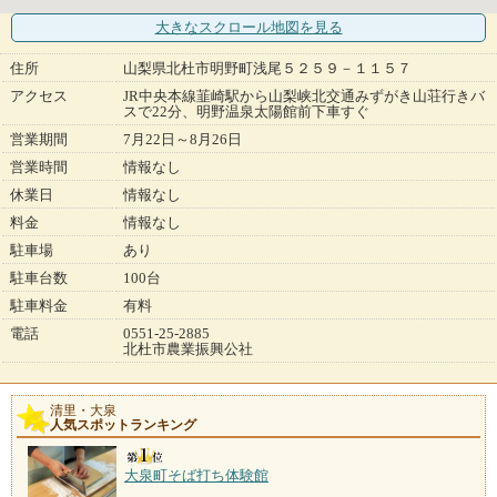
大きなスクロール地図
を見る
住所
山梨県北杜市明野町浅尾５２５９－１１５７
アクセス
JR中央本線韮崎駅から山梨峡北交通みずがき山荘行きバ
スで22分、明野温泉太陽館前下車すぐ
営業期間
7月22日～8月26日
営業時間
情報なし
休業日
情報なし
料金
情報なし
駐車場
あり
駐車台数
100台
駐車料金
有料
電話
0551-25-2885
北杜市農業振興公社
清里・大泉
人気スポットランキング
大泉町そば打ち体験館