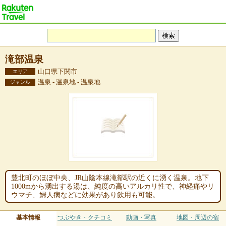
滝部温泉
山口県下関市
エリア
温泉 - 温泉地 - 温泉地
ジャンル
豊北町のほぼ中央、JR山陰本線滝部駅の近くに湧く温泉。地下
1000mから湧出する湯は、純度の高いアルカリ性で、神経痛やリ
ウマチ、婦人病などに効果があり飲用も可能。
基本情報
つぶやき・クチコミ
動画・写真
地図・周辺の宿