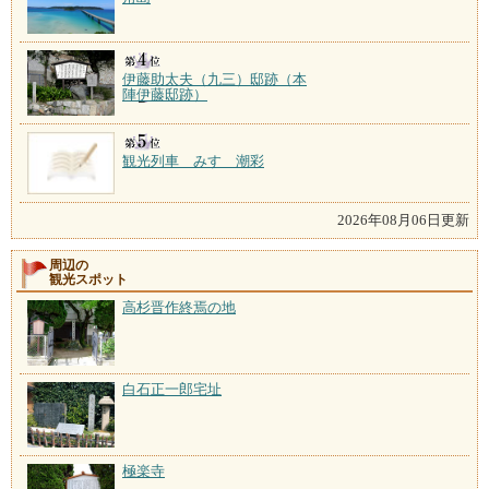
伊藤助太夫（九三）邸跡（本
陣伊藤邸跡）
観光列車 みすゞ潮彩
2026年08月06日更新
周辺の
観光スポット
高杉晋作終焉の地
白石正一郎宅址
極楽寺