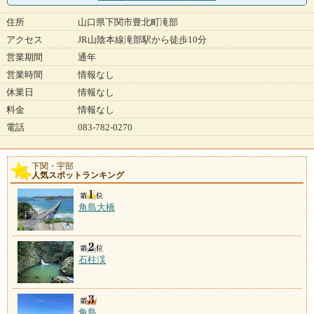
住所
山口県下関市豊北町滝部
アクセス
JR山陰本線滝部駅から徒歩10分
営業期間
通年
営業時間
情報なし
休業日
情報なし
料金
情報なし
電話
083-782-0270
下関・宇部
人気スポットランキング
角島大橋
石柱渓
角島