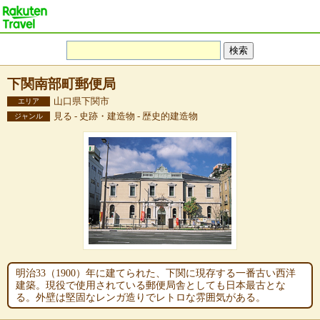
下関南部町郵便局
山口県下関市
エリア
見る - 史跡・建造物 - 歴史的建造物
ジャンル
明治33（1900）年に建てられた、下関に現存する一番古い西洋
建築。現役で使用されている郵便局舎としても日本最古とな
る。外壁は堅固なレンガ造りでレトロな雰囲気がある。