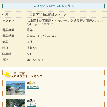
大きなスクロール地図
を見る
住所
山口県下関市南部町２２－８
アクセス
JR山陽本線下関駅からサンデン交通長府方面行きバスで
7分、唐戸下車すぐ
営業期間
通年
営業時間
見学自由（外観のみ）
休業日
無休
料金
情報なし
駐車場
なし
電話
083-222-0161
下関・宇部
人気スポットランキング
角島大橋
石柱渓