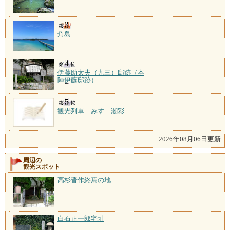
角島
伊藤助太夫（九三）邸跡（本
陣伊藤邸跡）
観光列車 みすゞ潮彩
2026年08月06日更新
周辺の
観光スポット
高杉晋作終焉の地
白石正一郎宅址