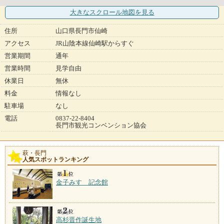
大きなスクロール地図
を見る
住所
山口県長門市仙崎
アクセス
JR山陰本線仙崎駅からすぐ
営業期間
通年
営業時間
見学自由
休業日
無休
料金
情報なし
駐車場
なし
電話
0837-22-8404
長門市観光コンベンション協会
萩・長門
人気スポットランキング
金子みすゞ記念館
高杉晋作誕生地