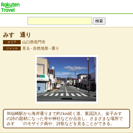
みすゞ通り
山口県長門市
エリア
見る - 自然地形 - 通り
ジャンル
JR仙崎駅から海岸通りまで約1km続く道。童謡詩人、金子みすゞ
の詩の題材になった寺や神社などが点在し、さまざまな場所で
みすゝ゛のモザイク画や、詩歌などを見ることができる。