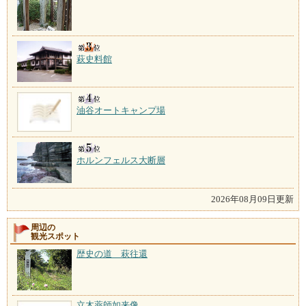
萩史料館
油谷オートキャンプ場
ホルンフェルス大断層
2026年08月09日更新
周辺の
観光スポット
歴史の道 萩往還
立木薬師如来像