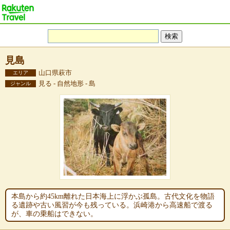
見島
山口県萩市
エリア
見る - 自然地形 - 島
ジャンル
本島から約45km離れた日本海上に浮かぶ孤島。古代文化を物語
る遺跡や古い風習が今も残っている。浜崎港から高速船で渡る
が、車の乗船はできない。