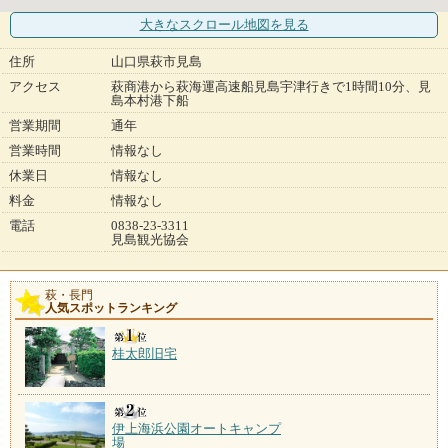
大きなスクロール地図
を見る
住所
山口県萩市見島
アクセス
萩商港から萩海運高速船見島宇津行きで1時間10分、見
島本村港下船
営業期間
通年
営業時間
情報なし
休業日
情報なし
料金
情報なし
電話
0838-23-3311
見島観光協会
萩・長門
人気スポットランキング
桂太郎旧宅
伊上海浜公園オートキャンプ
場