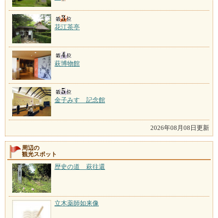
花江茶亭
萩博物館
金子みすゞ記念館
2026年08月08日更新
周辺の
観光スポット
歴史の道 萩往還
立木薬師如来像