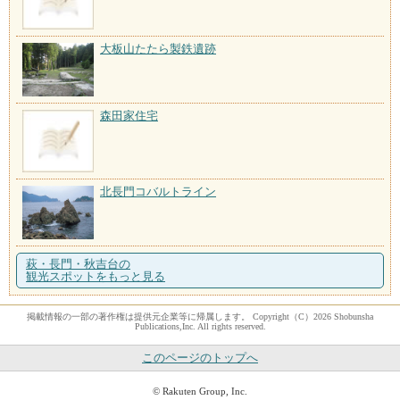
大板山たたら製鉄遺跡
森田家住宅
北長門コバルトライン
萩・長門・秋吉台の
観光スポットをもっと見る
掲載情報の一部の著作権は提供元企業等に帰属します。 Copyright（C）2026 Shobunsha
Publications,Inc. All rights reserved.
このページのトップへ
© Rakuten Group, Inc.