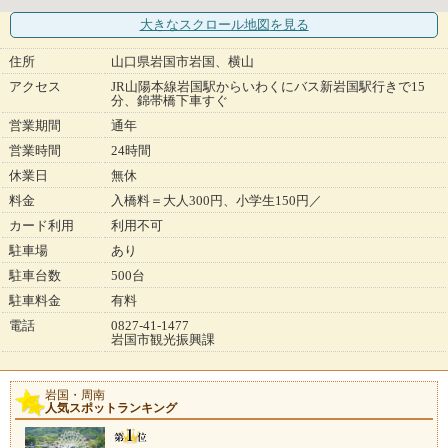
大きなスクロール地図
を見る
住所
山口県岩国市岩国、横山
アクセス
JR山陽本線岩国駅からいわくにバス新岩国駅行きで15
分、錦帯橋下車すぐ
営業期間
通年
営業時間
24時間
休業日
無休
料金
入橋料＝大人300円、小学生150円／
カード利用
利用不可
駐車場
あり
駐車台数
500台
駐車料金
有料
電話
0827-41-1477
岩国市観光振興課
岩国・周南
人気スポットランキング