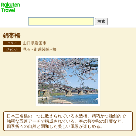
錦帯橋
山口県岩国市
エリア
見る - 街道関係 - 橋
ジャンル
日本三名橋の一つに数えられている木造橋。精巧かつ独創的で
強靭な五連アーチで構成されている。春の桜や秋の紅葉など、
四季折々の自然と調和した美しい風景が楽しめる。