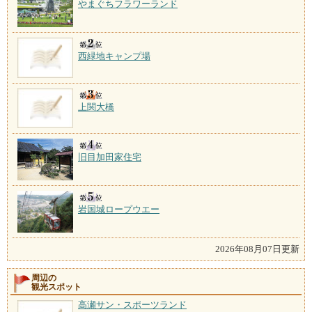
やまぐちフラワーランド
西緑地キャンプ場
上関大橋
旧目加田家住宅
岩国城ロープウエー
2026年08月07日更新
周辺の
観光スポット
高瀬サン・スポーツランド