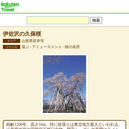
伊佐沢の久保桜
山形県長井市
エリア
遊ぶ - アミューズメント - 桜の名所
ジャンル
樹齢1200年、高さ16m、特に枝張りは東北地方最大といわれる。