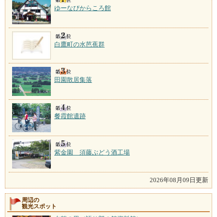
ゆーなびからころ館
白鷹町の水芭蕉群
田園散居集落
餐霞館遺跡
紫金園 須藤ぶどう酒工場
2026年08月09日更新
周辺の
観光スポット