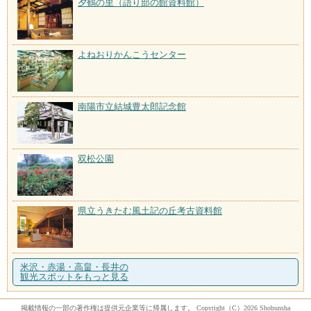
夕鶴の里（語り部の館資料館）
よねおりかんこうセンター
南陽市立結城豊太郎記念館
双松公園
県立うきたむ風土記の丘考古資料館
米沢・赤湯・高畠・長井の
観光スポットをもっと見る
掲載情報の一部の著作権は提供元企業等に帰属します。 Copyright（C）2026 Shobunsha