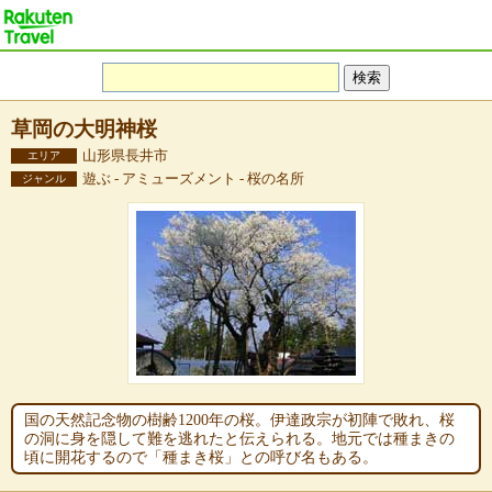
草岡の大明神桜
山形県長井市
エリア
遊ぶ - アミューズメント - 桜の名所
ジャンル
国の天然記念物の樹齢1200年の桜。伊達政宗が初陣で敗れ、桜
の洞に身を隠して難を逃れたと伝えられる。地元では種まきの
頃に開花するので「種まき桜」との呼び名もある。