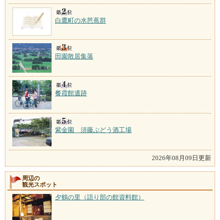
白鷹町の水芭蕉群
田園散居集落
餐霞館遺跡
紫金園 須藤ぶどう酒工場
2026年08月09日更新
周辺の
観光スポット
夕鶴の里（語り部の館資料館）