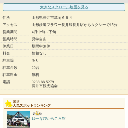
大きなスクロール地図
を見る
住所
山形県長井市草岡６９４
アクセス
山形鉄道フラワー長井線長井駅からタクシーで15分
営業期間
4月中旬～下旬
営業時間
見学自由
休業日
期間中無休
料金
情報なし
駐車場
あり
駐車台数
20台
駐車料金
無料
電話
0238-88-5279
長井市観光協会
米沢
人気スポットランキング
ゆーなびからころ館