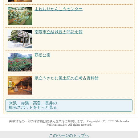
よねおりかんこうセンター
南陽市立結城豊太郎記念館
双松公園
県立うきたむ風土記の丘考古資料館
米沢・赤湯・高畠・長井の
観光スポットをもっと見る
掲載情報の一部の著作権は提供元企業等に帰属します。 Copyright（C）2026 Shobunsha
Publications,Inc. All rights reserved.
このページのトップへ