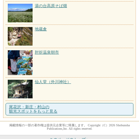
湯の台高原そば畑
地蔵倉
肘折温泉朝市
仙人堂（外川神社）
尾花沢・新庄・村山の
観光スポットをもっと見る
掲載情報の一部の著作権は提供元企業等に帰属します。 Copyright（C）2026 Shobunsha
Publications,Inc. All rights reserved.