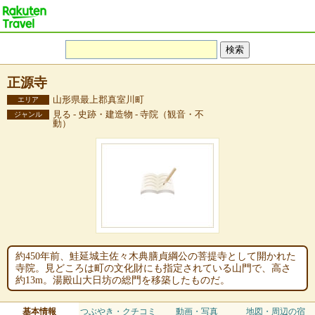
正源寺
山形県最上郡真室川町
エリア
見る - 史跡・建造物 - 寺院（観音・不
ジャンル
動）
約450年前、鮭延城主佐々木典膳貞綱公の菩提寺として開かれた
寺院。見どころは町の文化財にも指定されている山門で、高さ
約13m。湯殿山大日坊の総門を移築したものだ。
基本情報
つぶやき・クチコミ
動画・写真
地図・周辺の宿