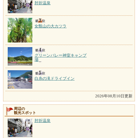
肘折温泉
女甑山の大カツラ
グリーンバレー神室キャンプ
場
白糸の滝ドライブイン
2026年08月10日更新
周辺の
観光スポット
肘折温泉