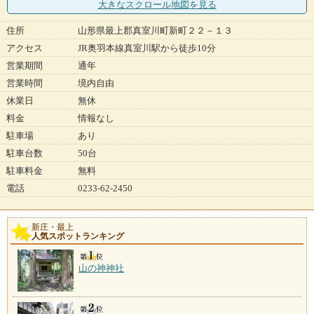
大きなスクロール地図
を見る
住所
山形県最上郡真室川町新町２２－１３
アクセス
JR奥羽本線真室川駅から徒歩10分
営業期間
通年
営業時間
境内自由
休業日
無休
料金
情報なし
駐車場
あり
駐車台数
50台
駐車料金
無料
電話
0233-62-2450
新庄・最上
人気スポットランキング
山の神神社