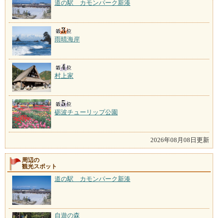
道の駅 カモンパーク新湊
雨晴海岸
村上家
砺波チューリップ公園
2026年08月08日更新
周辺の
観光スポット
道の駅 カモンパーク新湊
自遊の森