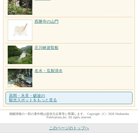
西勝寺の山門
庄川峡遊覧船
名水・瓜裂清水
高岡・氷見・砺波の
観光スポットをもっと見る
掲載情報の一部の著作権は提供元企業等に帰属します。 Copyright（C）2026 Shobunsha
Publications,Inc. All rights reserved.
このページのトップへ