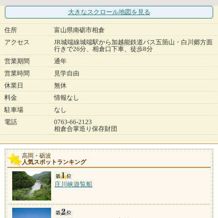
大きなスクロール地図
を見る
住所
富山県南砺市相倉
アクセス
JR城端線城端駅から加越能鉄道バス五箇山・白川郷方面
行きで26分、相倉口下車、徒歩8分
営業期間
通年
営業時間
見学自由
休業日
無休
料金
情報なし
駐車場
なし
電話
0763-66-2123
相倉合掌造り保存財団
高岡・砺波
人気スポットランキング
庄川峡遊覧船