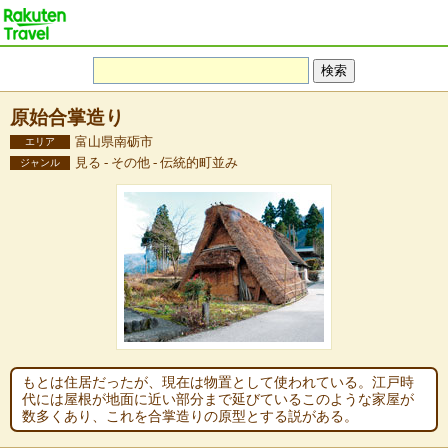
原始合掌造り
富山県南砺市
エリア
見る - その他 - 伝統的町並み
ジャンル
もとは住居だったが、現在は物置として使われている。江戸時
代には屋根が地面に近い部分まで延びているこのような家屋が
数多くあり、これを合掌造りの原型とする説がある。