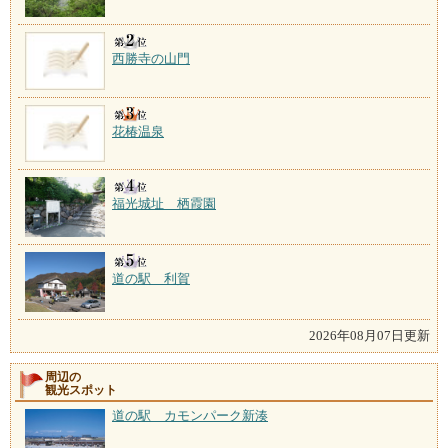
西勝寺の山門
花椿温泉
福光城址 栖霞園
道の駅 利賀
2026年08月07日更新
周辺の
観光スポット
道の駅 カモンパーク新湊