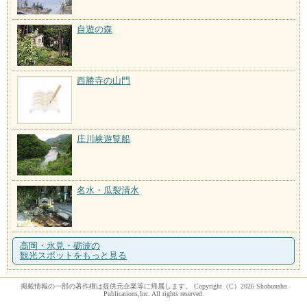
自遊の森
西勝寺の山門
庄川峡遊覧船
名水・瓜裂清水
高岡・氷見・砺波の
観光スポットをもっと見る
掲載情報の一部の著作権は提供元企業等に帰属します。 Copyright（C）2026 Shobunsha
Publications,Inc. All rights reserved.