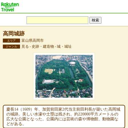
高岡城跡
富山県高岡市
エリア
見る - 史跡・建造物 - 城・城址
ジャンル
慶長14（1609）年、加賀前田家2代当主前田利長が築いた高岡城
の城跡。美しい水濠や土塁は残され、約220000平方メートルの
広大な公園となった。公園内には芸術の森や博物館、動物園な
どがある。