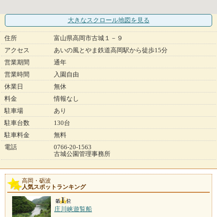
大きなスクロール地図
を見る
住所
富山県高岡市古城１－９
アクセス
あいの風とやま鉄道高岡駅から徒歩15分
営業期間
通年
営業時間
入園自由
休業日
無休
料金
情報なし
駐車場
あり
駐車台数
130台
駐車料金
無料
電話
0766-20-1563
古城公園管理事務所
高岡・砺波
人気スポットランキング
庄川峡遊覧船