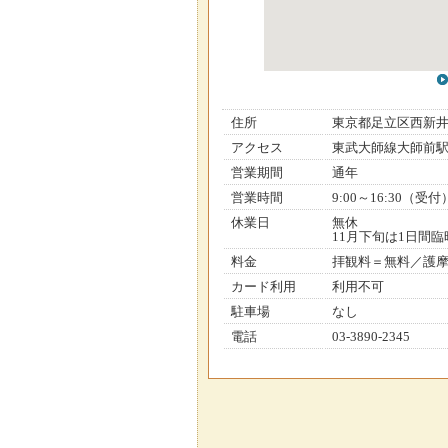
住所
東京都足立区西新
アクセス
東武大師線大師前
営業期間
通年
営業時間
9:00～16:30（受付
休業日
無休
11月下旬は1日間臨
料金
拝観料＝無料／護摩祈
カード利用
利用不可
駐車場
なし
電話
03-3890-2345