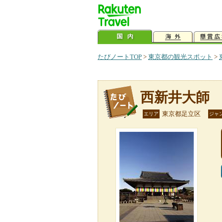
たびノートTOP
>
東京都の観光スポット
>
西新井大師
東京都足立区
エリア
ジャ