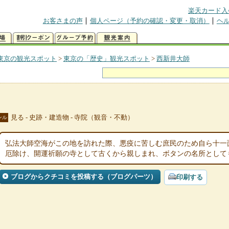
楽天カード入
お客さまの声
個人ページ（予約の確認・変更・取消）
ヘ
東京の観光スポット
>
東京の「歴史」観光スポット
>
西新井大師
見る - 史跡・建造物 - 寺院（観音・不動）
ンル
弘法大師空海がこの地を訪れた際、悪疫に苦しむ庶民のため自ら十一
厄除け、開運祈願の寺として古くから親しまれ、ボタンの名所として
ブログからクチコミを投稿する（ブログパーツ）
印刷する