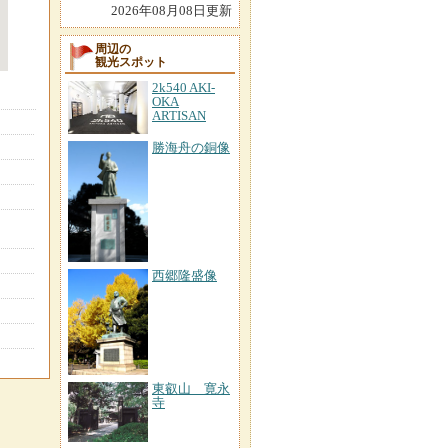
2026年08月08日更新
周辺の
観光スポット
2k540 AKI-
OKA
ARTISAN
勝海舟の銅像
西郷隆盛像
東叡山 寛永
寺