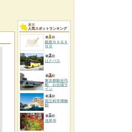
東京
人気スポットランキング
銀座ＮＡＧＡ
ＮＯ
はとバス
東京都観光汽
船 お台場ラ
イン
国立科学博物
館
浅草寺