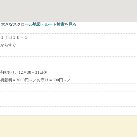
大きなスクロール地図
・ルート検索
を見る
井１丁目１５－１
駅からすぐ
）
時休あり、12月30～31日休
願料＝3000円～／お守り＝300円～／