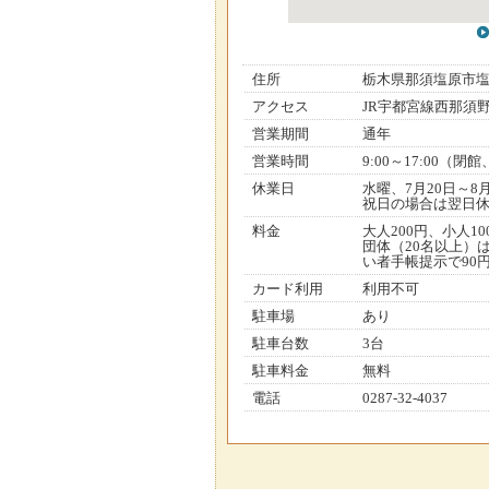
住所
栃木県那須塩原市
アクセス
JR宇都宮線西那須
営業期間
通年
営業時間
9:00～17:00（
休業日
水曜、7月20日～8
祝日の場合は翌日
料金
大人200円、小人10
団体（20名以上）
い者手帳提示で90
カード利用
利用不可
駐車場
あり
駐車台数
3台
駐車料金
無料
電話
0287-32-4037