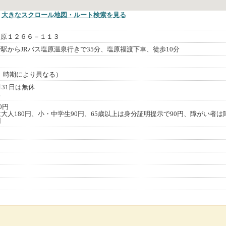
大きなスクロール地図
・ルート検索
を見る
塩原１２６６－１１３
野駅からJRバス塩原温泉行きで35分、塩原福渡下車、徒歩10分
閉館、時期により異なる）
月31日は無休
休
0円
は大人180円、小・中学生90円、65歳以上は身分証明提示で90円、障がい者は
円