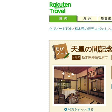
たびノートTOP
>
栃木県の観光スポット
>
天皇の間記
栃木県那須塩原市
エリア
写真をもっと見る