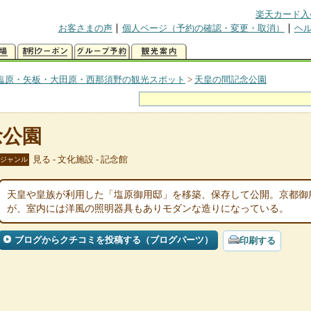
楽天カード入
お客さまの声
個人ページ（予約の確認・変更・取消）
ヘ
塩原・矢板・大田原・西那須野の観光スポット
>
天皇の間記念公園
念公園
見る - 文化施設 - 記念館
ジャンル
天皇や皇族が利用した「塩原御用邸」を移築、保存して公開。京都御
が、室内には洋風の照明器具もありモダンな造りになっている。
ブログからクチコミを投稿する（ブログパーツ）
印刷する