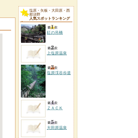
塩原・矢板・大田原・西
那須野
人気スポットランキング
紅の吊橋
上塩原温泉
塩原渓谷歩道
ＺＡＣＫ
大田原温泉