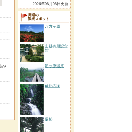
2026年08月08日更新
周辺の
観光スポット
八方ヶ原
山縣有朋記念
館
沼ッ原湿原
障が
竜化の滝
逆杉