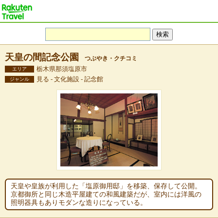
天皇の間記念公園
つぶやき・クチコミ
栃木県那須塩原市
エリア
見る - 文化施設 - 記念館
ジャンル
天皇や皇族が利用した「塩原御用邸」を移築、保存して公開。
京都御所と同じ木造平屋建ての和風建築だが、室内には洋風の
照明器具もありモダンな造りになっている。