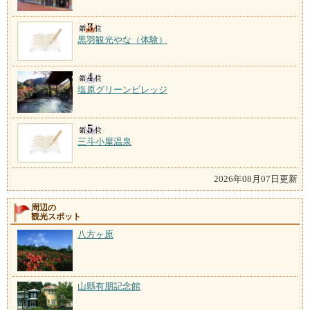
黒羽観光やな（体験）
塩原グリーンビレッジ
三斗小屋温泉
2026年08月07日更新
周辺の
観光スポット
八方ヶ原
山縣有朋記念館