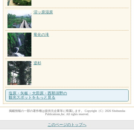
沼ッ原湿原
竜化の滝
逆杉
塩原・矢板・大田原・西那須野の
観光スポットをもっと見る
掲載情報の一部の著作権は提供元企業等に帰属します。 Copyright（C）2026 Shobunsha
Publications,Inc. All rights reserved.
このページのトップへ