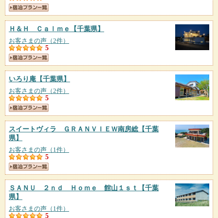
Ｈ＆Ｈ Ｃａｌｍｅ
【千葉県】
お客さまの声（2件）
5
いろり庵
【千葉県】
お客さまの声（2件）
5
スイートヴィラ ＧＲＡＮＶＩＥＷ南房総
【千葉
県】
お客さまの声（1件）
5
ＳＡＮＵ ２ｎｄ Ｈｏｍｅ 館山１ｓｔ
【千葉
県】
お客さまの声（1件）
5