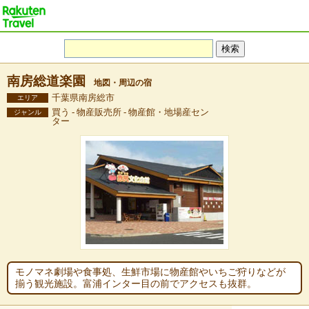
南房総道楽園
地図・周辺の宿
千葉県南房総市
エリア
買う - 物産販売所 - 物産館・地場産セン
ジャンル
ター
モノマネ劇場や食事処、生鮮市場に物産館やいちご狩りなどが
揃う観光施設。富浦インター目の前でアクセスも抜群。