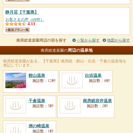
静月荘
【千葉県】
お客さまの声（69件）
4.13
南房総道楽園周辺の宿を探す
一覧から探す
地図から探す
周辺の温泉地
南房総道楽園の
南房総道楽園
がある、【千葉県】南房総・館山・白浜・千倉の温泉地を
表記しています。
館山温泉
白浜温泉
施設数：12軒
施設数：6軒
千倉温泉
南房総岩井温泉
施設数：5軒
施設数：2軒
洲の崎温泉
施設数：1軒