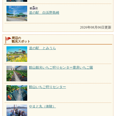
道の駅 白浜野島崎
2026年08月06日更新
周辺の
観光スポット
道の駅 とみうら
館山観光いちご狩りセンター豊房いちご園
館山いちご狩りセンター
やまと丸（体験）