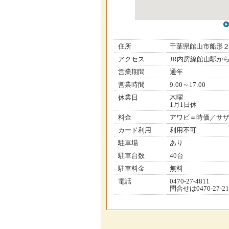
住所
千葉県館山市船形
アクセス
JR内房線館山駅か
営業期間
通年
営業時間
9:00～17:00
休業日
木曜
1月1日休
料金
アワビ＝時価／サザ
カード利用
利用不可
駐車場
あり
駐車台数
40台
駐車料金
無料
電話
0470-27-4811
問合せは0470-27