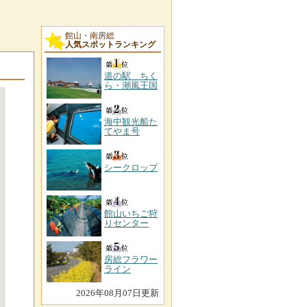
館山・南房総
人気スポットランキング
道の駅 ちく
ら・潮風王国
海中観光船た
てやま号
シークロップ
館山いちご狩
りセンター
房総フラワー
ライン
2026年08月07日更新