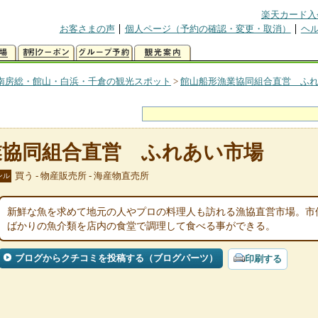
楽天カード入
お客さまの声
個人ページ（予約の確認・変更・取消）
ヘ
南房総・館山・白浜・千倉の観光スポット
>
館山船形漁業協同組合直営 ふ
業協同組合直営 ふれあい市場
買う - 物産販売所 - 海産物直売所
ンル
新鮮な魚を求めて地元の人やプロの料理人も訪れる漁協直営市場。市
ばかりの魚介類を店内の食堂で調理して食べる事ができる。
ブログからクチコミを投稿する（ブログパーツ）
印刷する