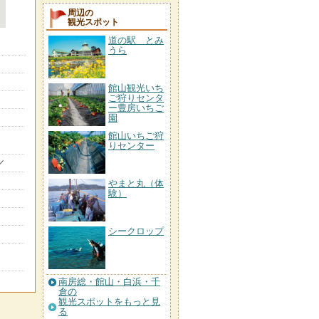
周辺の
観光スポット
道の駅 とみ
うら
館山観光いち
ご狩りセンタ
ー豊房いちご
園
館山いちご狩
りセンター
／
やまと丸（体
験）
シークロップ
南房総・館山・白浜・千
倉の
観光スポットをもっと見
る