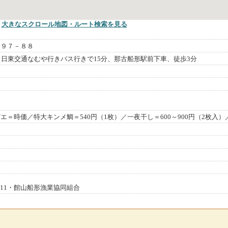
大きなスクロール地図
・ルート検索
を見る
２９７－８８
ら日東交通なむや行きバス行きで15分、那古船形駅前下車、徒歩3分
エ＝時価／特大キンメ鯛＝540円（1枚）／一夜干し＝600～900円（2枚入）
-2111・館山船形漁業協同組合