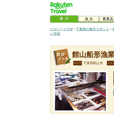
たびノートTOP
>
千葉県の観光スポット
>
い市場
館山船形漁
千葉県館山市
エリア
ジャ