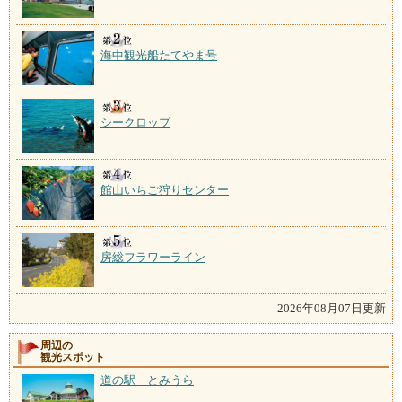
海中観光船たてやま号
シークロップ
館山いちご狩りセンター
房総フラワーライン
2026年08月07日更新
周辺の
観光スポット
道の駅 とみうら