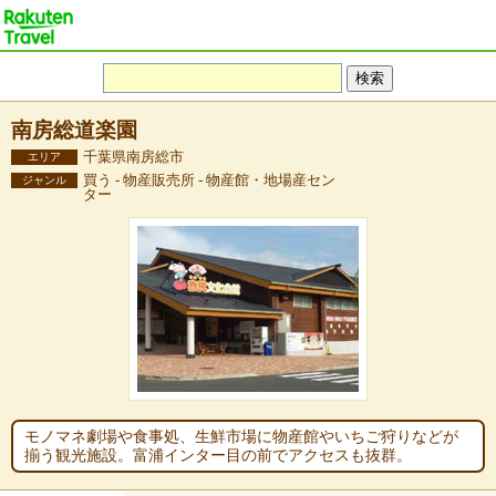
南房総道楽園
千葉県南房総市
エリア
買う - 物産販売所 - 物産館・地場産セン
ジャンル
ター
モノマネ劇場や食事処、生鮮市場に物産館やいちご狩りなどが
揃う観光施設。富浦インター目の前でアクセスも抜群。