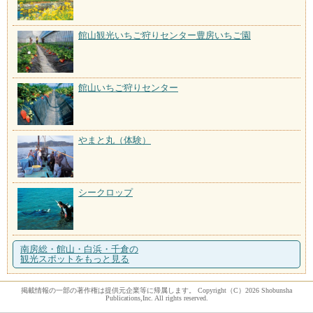
館山観光いちご狩りセンター豊房いちご園
館山いちご狩りセンター
やまと丸（体験）
シークロップ
南房総・館山・白浜・千倉の
観光スポットをもっと見る
掲載情報の一部の著作権は提供元企業等に帰属します。 Copyright（C）2026 Shobunsha
Publications,Inc. All rights reserved.