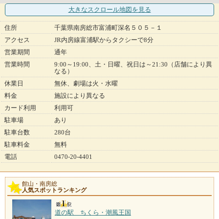
大きなスクロール地図
を見る
住所
千葉県南房総市富浦町深名５０５－１
アクセス
JR内房線富浦駅からタクシーで8分
営業期間
通年
営業時間
9:00～19:00、土・日曜、祝日は～21:30（店舗により異
なる）
休業日
無休、劇場は火・水曜
料金
施設により異なる
カード利用
利用可
駐車場
あり
駐車台数
280台
駐車料金
無料
電話
0470-20-4401
館山・南房総
人気スポットランキング
道の駅 ちくら・潮風王国