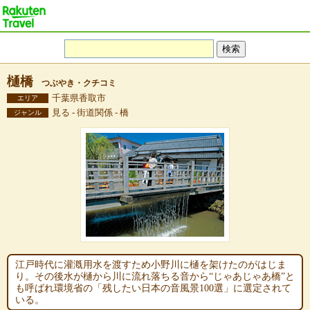
樋橋
つぶやき・クチコミ
千葉県香取市
エリア
見る - 街道関係 - 橋
ジャンル
江戸時代に灌漑用水を渡すため小野川に樋を架けたのがはじま
り。その後水が樋から川に流れ落ちる音から“じゃあじゃあ橋”と
も呼ばれ環境省の「残したい日本の音風景100選」に選定されて
いる。