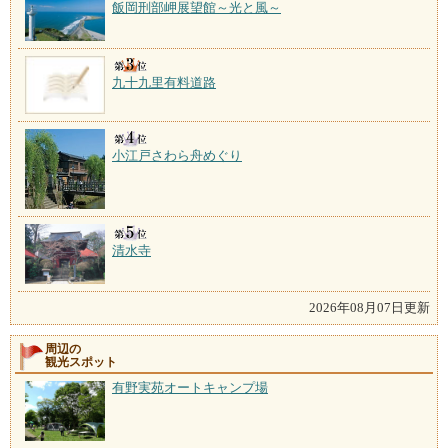
飯岡刑部岬展望館～光と風～
九十九里有料道路
小江戸さわら舟めぐり
清水寺
2026年08月07日更新
周辺の
観光スポット
有野実苑オートキャンプ場