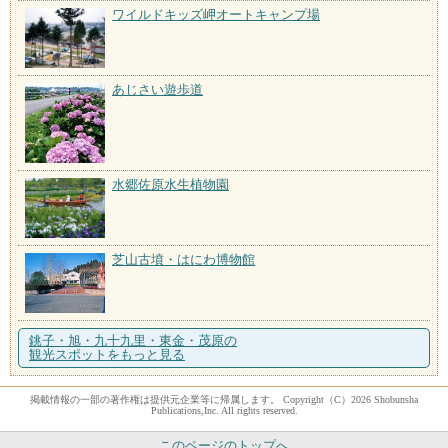
ワイルドキッズ岬オートキャンプ場
あじさい遊歩道
水郷佐原水生植物園
芝山古墳・はにわ博物館
銚子・旭・九十九里・東金・茂原の
観光スポットをもっと見る
掲載情報の一部の著作権は提供元企業等に帰属します。 Copyright（C）2026 Shobunsha
Publications,Inc. All rights reserved.
このページのトップへ