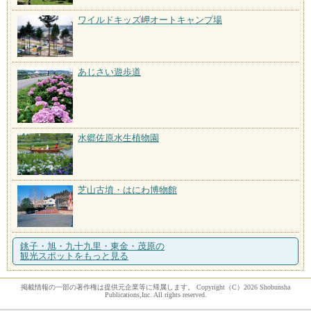
ワイルドキッズ岬オートキャンプ場
あじさい遊歩道
水郷佐原水生植物園
芝山古墳・はにわ博物館
銚子・旭・九十九里・東金・茂原の
観光スポットをもっと見る
掲載情報の一部の著作権は提供元企業等に帰属します。 Copyright（C）2026 Shobunsha
Publications,Inc. All rights reserved.