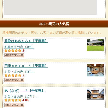
周辺の人気宿
樋橋の
樋橋
周辺のホテル・宿を、お客さまの評価が高い順に掲載しています。
香取はちさんろく
【千葉県】
お客さまの声（3件）
5
円坐ｅｎｚａ ＾
【千葉県】
お客さまの声（1件）
5
凪（なぎ） ＾
【千葉県】
お客さまの声（17件）
4.86