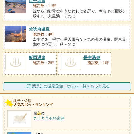
白子温泉
施設数：11軒
昔から白砂青松をうたわれた名所で、今もその面影を
残す九十九里浜。そのほ
犬吠埼温泉
施設数：4軒
太平洋を一望する露天風呂が人気の海の温泉。関東最
東端に位置し、秋～冬に
飯岡温泉
長生温泉
施設数：2軒
施設数：1軒
【千葉県】の温泉旅館・ホテル一覧をもっと見る
銚子・佐原
人気スポットランキング
九十九里有料道路