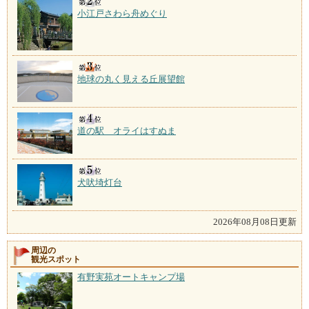
小江戸さわら舟めぐり
地球の丸く見える丘展望館
道の駅 オライはすぬま
犬吠埼灯台
2026年08月08日更新
周辺の
観光スポット
有野実苑オートキャンプ場