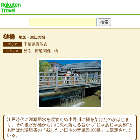
樋橋
地図・周辺の宿
千葉県香取市
エリア
見る - 街道関係 - 橋
ジャンル
江戸時代に灌漑用水を渡すため小野川に樋を架けたのがはじま
り。その後水が樋から川に流れ落ちる音から“じゃあじゃあ橋”と
も呼ばれ環境省の「残したい日本の音風景100選」に選定されて
いる。