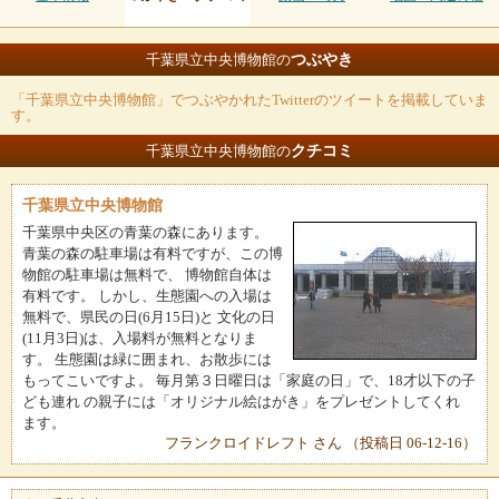
つぶやき
千葉県立中央博物館の
「千葉県立中央博物館」でつぶやかれたTwitterのツイートを掲載していま
す。
クチコミ
千葉県立中央博物館の
千葉県立中央博物館
千葉県中央区の青葉の森にあります。
青葉の森の駐車場は有料ですが、この博
物館の駐車場は無料で、 博物館自体は
有料です。 しかし、生態園への入場は
無料で、県民の日(6月15日)と 文化の日
(11月3日)は、入場料が無料となりま
す。 生態園は緑に囲まれ、お散歩には
もってこいですよ。 毎月第３日曜日は「家庭の日」で、18才以下の子
ども連れ の親子には「オリジナル絵はがき」をプレゼントしてくれ
ます。
フランクロイドレフト さん （投稿日 06-12-16）