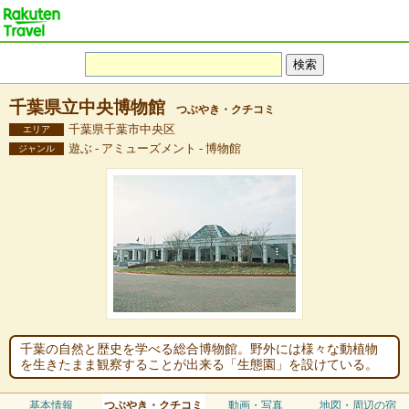
千葉県立中央博物館
つぶやき・クチコミ
千葉県千葉市中央区
エリア
遊ぶ - アミューズメント - 博物館
ジャンル
千葉の自然と歴史を学べる総合博物館。野外には様々な動植物
を生きたまま観察することが出来る「生態園」を設けている。
基本情報
つぶやき・クチコミ
動画・写真
地図・周辺の宿